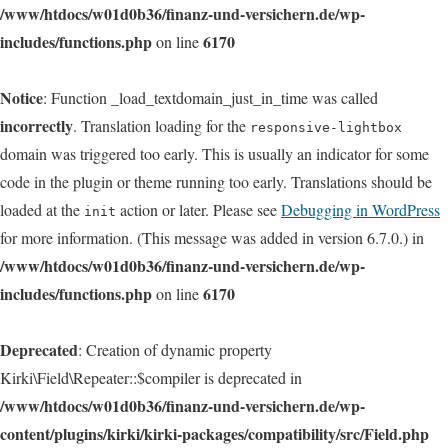
/www/htdocs/w01d0b36/finanz-und-versichern.de/wp-
includes/functions.php
6170
on line
Notice
: Function _load_textdomain_just_in_time was called
incorrectly
. Translation loading for the
responsive-lightbox
domain was triggered too early. This is usually an indicator for some
code in the plugin or theme running too early. Translations should be
loaded at the
action or later. Please see
Debugging in WordPress
init
for more information. (This message was added in version 6.7.0.) in
/www/htdocs/w01d0b36/finanz-und-versichern.de/wp-
includes/functions.php
6170
on line
Deprecated
: Creation of dynamic property
Kirki\Field\Repeater::$compiler is deprecated in
/www/htdocs/w01d0b36/finanz-und-versichern.de/wp-
content/plugins/kirki/kirki-packages/compatibility/src/Field.php