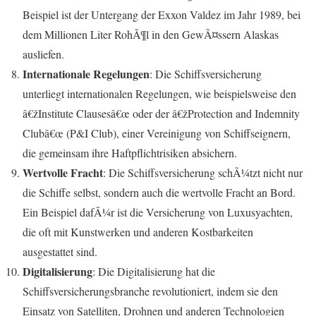
Beispiel ist der Untergang der Exxon Valdez im Jahr 1989, bei
dem Millionen Liter RohÃ¶l in den GewÃ¤ssern Alaskas
ausliefen.
Internationale Regelungen
: Die Schiffsversicherung
unterliegt internationalen Regelungen, wie beispielsweise den
â€žInstitute Clausesâ€œ oder der â€žProtection and Indemnity
Clubâ€œ (P&I Club), einer Vereinigung von Schiffseignern,
die gemeinsam ihre Haftpflichtrisiken absichern.
Wertvolle Fracht
: Die Schiffsversicherung schÃ¼tzt nicht nur
die Schiffe selbst, sondern auch die wertvolle Fracht an Bord.
Ein Beispiel dafÃ¼r ist die Versicherung von Luxusyachten,
die oft mit Kunstwerken und anderen Kostbarkeiten
ausgestattet sind.
Digitalisierung
: Die Digitalisierung hat die
Schiffsversicherungsbranche revolutioniert, indem sie den
Einsatz von Satelliten, Drohnen und anderen Technologien