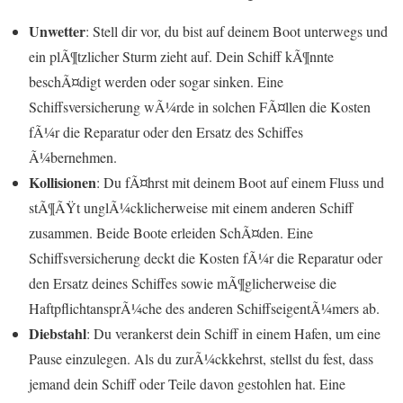
Unwetter
: Stell dir vor, du bist auf deinem Boot unterwegs und
ein plÃ¶tzlicher Sturm zieht auf. Dein Schiff kÃ¶nnte
beschÃ¤digt werden oder sogar sinken. Eine
Schiffsversicherung wÃ¼rde in solchen FÃ¤llen die Kosten
fÃ¼r die Reparatur oder den Ersatz des Schiffes
Ã¼bernehmen.
Kollisionen
: Du fÃ¤hrst mit deinem Boot auf einem Fluss und
stÃ¶ÃŸt unglÃ¼cklicherweise mit einem anderen Schiff
zusammen. Beide Boote erleiden SchÃ¤den. Eine
Schiffsversicherung deckt die Kosten fÃ¼r die Reparatur oder
den Ersatz deines Schiffes sowie mÃ¶glicherweise die
HaftpflichtansprÃ¼che des anderen SchiffseigentÃ¼mers ab.
Diebstahl
: Du verankerst dein Schiff in einem Hafen, um eine
Pause einzulegen. Als du zurÃ¼ckkehrst, stellst du fest, dass
jemand dein Schiff oder Teile davon gestohlen hat. Eine