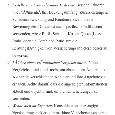
Erstelle eine Liste relevanter Kriterien
: Beziehe Faktoren
wie PrÃ¤mienhÃ¶he, Deckungsumfang, Zusatzleistungen,
Schadensabwicklung und Kundenservice in deine
Bewertung ein. Du kannst auch spezifische Indikatoren
verwenden, wie z.B. die Schaden-Kosten-Quote (Loss
Ratio) oder die Combined Ratio, um die
LeistungsfÃ¤higkeit von Versicherungsanbietern besser zu
bewerten.
FÃ¼hre einen grÃ¼ndlichen Vergleich durch
: Nutze
Vergleichsportale und -tools, um einen ersten Ãœberblick
Ã¼ber die verschiedenen Anbieter und ihre Angebote zu
erhalten. Achte darauf, dass die angezeigten Informationen
aktuell und objektiv sind, um Fehlentscheidungen zu
vermeiden.
Wende dich an Experten
: Konsultiere unabhÃ¤ngige
Versicherungsmakler oder maritime Versicherungsexperten,