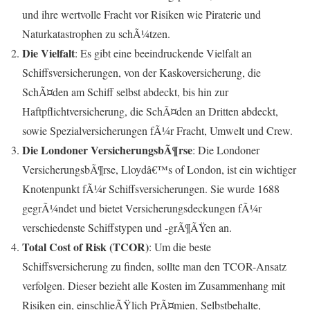
und ihre wertvolle Fracht vor Risiken wie Piraterie und
Naturkatastrophen zu schÃ¼tzen.
Die Vielfalt
: Es gibt eine beeindruckende Vielfalt an
Schiffsversicherungen, von der Kaskoversicherung, die
SchÃ¤den am Schiff selbst abdeckt, bis hin zur
Haftpflichtversicherung, die SchÃ¤den an Dritten abdeckt,
sowie Spezialversicherungen fÃ¼r Fracht, Umwelt und Crew.
Die Londoner VersicherungsbÃ¶rse
: Die Londoner
VersicherungsbÃ¶rse, Lloydâ€™s of London, ist ein wichtiger
Knotenpunkt fÃ¼r Schiffsversicherungen. Sie wurde 1688
gegrÃ¼ndet und bietet Versicherungsdeckungen fÃ¼r
verschiedenste Schiffstypen und -grÃ¶ÃŸen an.
Total Cost of Risk (TCOR)
: Um die beste
Schiffsversicherung zu finden, sollte man den TCOR-Ansatz
verfolgen. Dieser bezieht alle Kosten im Zusammenhang mit
Risiken ein, einschlieÃŸlich PrÃ¤mien, Selbstbehalte,