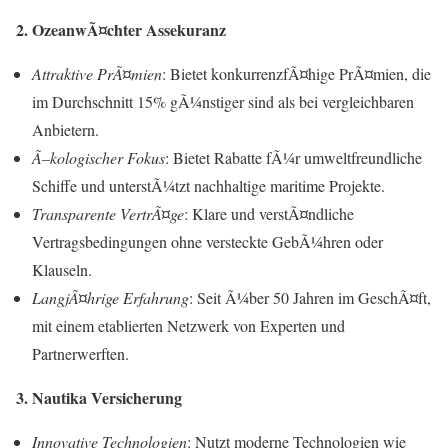
2. OzeanwÃ¤chter Assekuranz
Attraktive PrÃ¤mien
: Bietet konkurrenzfÃ¤hige PrÃ¤mien, die
im Durchschnitt 15% gÃ¼nstiger sind als bei vergleichbaren
Anbietern.
Ã–kologischer Fokus
: Bietet Rabatte fÃ¼r umweltfreundliche
Schiffe und unterstÃ¼tzt nachhaltige maritime Projekte.
Transparente VertrÃ¤ge
: Klare und verstÃ¤ndliche
Vertragsbedingungen ohne versteckte GebÃ¼hren oder
Klauseln.
LangjÃ¤hrige Erfahrung
: Seit Ã¼ber 50 Jahren im GeschÃ¤ft,
mit einem etablierten Netzwerk von Experten und
Partnerwerften.
3. Nautika Versicherung
Innovative Technologien
: Nutzt moderne Technologien wie