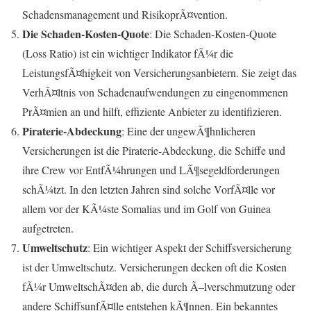
Schadensmanagement und RisikoprÃ¤vention.
Die Schaden-Kosten-Quote
: Die Schaden-Kosten-Quote
(Loss Ratio) ist ein wichtiger Indikator fÃ¼r die
LeistungsfÃ¤higkeit von Versicherungsanbietern. Sie zeigt das
VerhÃ¤ltnis von Schadenaufwendungen zu eingenommenen
PrÃ¤mien an und hilft, effiziente Anbieter zu identifizieren.
Piraterie-Abdeckung
: Eine der ungewÃ¶hnlicheren
Versicherungen ist die Piraterie-Abdeckung, die Schiffe und
ihre Crew vor EntfÃ¼hrungen und LÃ¶segeldforderungen
schÃ¼tzt. In den letzten Jahren sind solche VorfÃ¤lle vor
allem vor der KÃ¼ste Somalias und im Golf von Guinea
aufgetreten.
Umweltschutz
: Ein wichtiger Aspekt der Schiffsversicherung
ist der Umweltschutz. Versicherungen decken oft die Kosten
fÃ¼r UmweltschÃ¤den ab, die durch Ã–lverschmutzung oder
andere SchiffsunfÃ¤lle entstehen kÃ¶nnen. Ein bekanntes