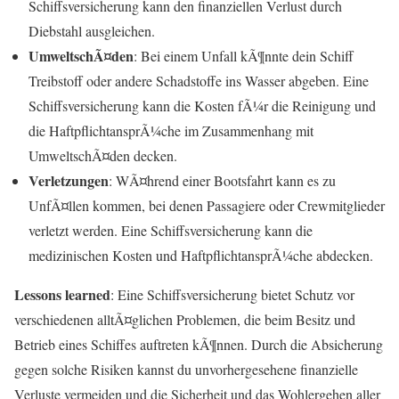
Schiffsversicherung kann den finanziellen Verlust durch
Diebstahl ausgleichen.
UmweltschÃ¤den
: Bei einem Unfall kÃ¶nnte dein Schiff
Treibstoff oder andere Schadstoffe ins Wasser abgeben. Eine
Schiffsversicherung kann die Kosten fÃ¼r die Reinigung und
die HaftpflichtansprÃ¼che im Zusammenhang mit
UmweltschÃ¤den decken.
Verletzungen
: WÃ¤hrend einer Bootsfahrt kann es zu
UnfÃ¤llen kommen, bei denen Passagiere oder Crewmitglieder
verletzt werden. Eine Schiffsversicherung kann die
medizinischen Kosten und HaftpflichtansprÃ¼che abdecken.
Lessons learned
: Eine Schiffsversicherung bietet Schutz vor
verschiedenen alltÃ¤glichen Problemen, die beim Besitz und
Betrieb eines Schiffes auftreten kÃ¶nnen. Durch die Absicherung
gegen solche Risiken kannst du unvorhergesehene finanzielle
Verluste vermeiden und die Sicherheit und das Wohlergehen aller