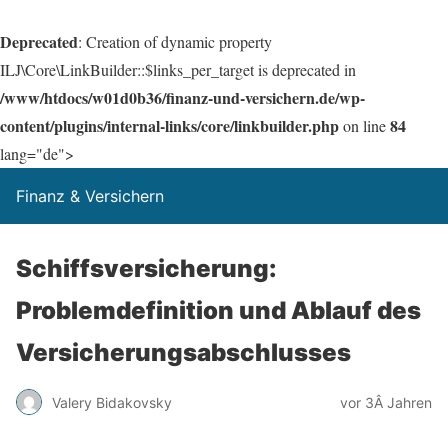
Deprecated
: Creation of dynamic property
ILJ\Core\LinkBuilder::$links_per_target is deprecated in
/www/htdocs/w01d0b36/finanz-und-versichern.de/wp-
content/plugins/internal-links/core/linkbuilder.php
84
on line
lang="de">
Finanz & Versichern
Schiffsversicherung:
Problemdefinition und Ablauf des
Versicherungsabschlusses
Valery Bidakovsky
vor 3Â Jahren