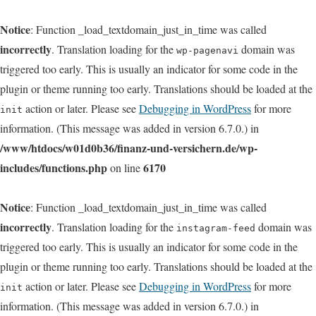
Notice
: Function _load_textdomain_just_in_time was called
incorrectly
. Translation loading for the
domain was
wp-pagenavi
triggered too early. This is usually an indicator for some code in the
plugin or theme running too early. Translations should be loaded at the
action or later. Please see
Debugging in WordPress
for more
init
information. (This message was added in version 6.7.0.) in
/www/htdocs/w01d0b36/finanz-und-versichern.de/wp-
includes/functions.php
6170
on line
Notice
: Function _load_textdomain_just_in_time was called
incorrectly
. Translation loading for the
domain was
instagram-feed
triggered too early. This is usually an indicator for some code in the
plugin or theme running too early. Translations should be loaded at the
action or later. Please see
Debugging in WordPress
for more
init
information. (This message was added in version 6.7.0.) in