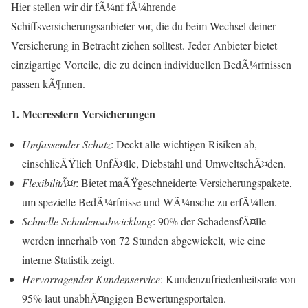
Hier stellen wir dir fÃ¼nf fÃ¼hrende
Schiffsversicherungsanbieter vor, die du beim Wechsel deiner
Versicherung in Betracht ziehen solltest. Jeder Anbieter bietet
einzigartige Vorteile, die zu deinen individuellen BedÃ¼rfnissen
passen kÃ¶nnen.
1. Meeresstern Versicherungen
Umfassender Schutz
: Deckt alle wichtigen Risiken ab,
einschlieÃŸlich UnfÃ¤lle, Diebstahl und UmweltschÃ¤den.
FlexibilitÃ¤t
: Bietet maÃŸgeschneiderte Versicherungspakete,
um spezielle BedÃ¼rfnisse und WÃ¼nsche zu erfÃ¼llen.
Schnelle Schadensabwicklung
: 90% der SchadensfÃ¤lle
werden innerhalb von 72 Stunden abgewickelt, wie eine
interne Statistik zeigt.
Hervorragender Kundenservice
: Kundenzufriedenheitsrate von
95% laut unabhÃ¤ngigen Bewertungsportalen.