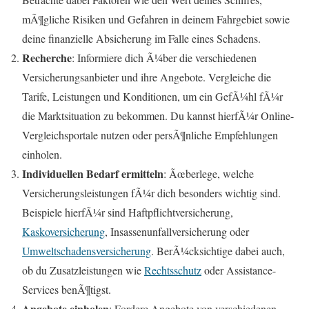
mÃ¶gliche Risiken und Gefahren in deinem Fahrgebiet sowie
deine finanzielle Absicherung im Falle eines Schadens.
Recherche
: Informiere dich Ã¼ber die verschiedenen
Versicherungsanbieter und ihre Angebote. Vergleiche die
Tarife, Leistungen und Konditionen, um ein GefÃ¼hl fÃ¼r
die Marktsituation zu bekommen. Du kannst hierfÃ¼r Online-
Vergleichsportale nutzen oder persÃ¶nliche Empfehlungen
einholen.
Individuellen Bedarf ermitteln
: Ãœberlege, welche
Versicherungsleistungen fÃ¼r dich besonders wichtig sind.
Beispiele hierfÃ¼r sind Haftpflichtversicherung,
Kaskoversicherung
, Insassenunfallversicherung oder
Umweltschadensversicherung
. BerÃ¼cksichtige dabei auch,
ob du Zusatzleistungen wie
Rechtsschutz
oder Assistance-
Services benÃ¶tigst.
Angebote einholen
: Fordere Angebote von verschiedenen