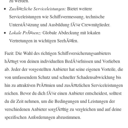
zu werden.
ZusÃ¤tzliche Serviceleistungen:
Bietet weitere
Serviceleistungen wie Schiffsvermessung, technische
UnterstÃ¼tzung und Ausbildung fÃ¼r Crewmitglieder.
Lokale PrÃ¤senz:
Globale Abdeckung mit lokalen
Vertretungen in wichtigen SeehÃ¤fen.
Fazit: Die Wahl des richtigen Schiffsversicherungsanbieters
hÃ¤ngt von deinen individuellen BedÃ¼rfnissen und Vorlieben
ab. Jeder der vorgestellten Anbieter hat seine eigenen Vorteile, die
von umfassendem Schutz und schneller Schadensabwicklung bis
hin zu attraktiven PrÃ¤mien und zusÃ¤tzlichen Serviceleistungen
reichen. Bevor du dich fÃ¼r einen Anbieter entscheidest, solltest
du dir Zeit nehmen, um die Bedingungen und Leistungen der
verschiedenen Anbieter sorgfÃ¤ltig zu vergleichen und auf deine
spezifischen Anforderungen abzustimmen.