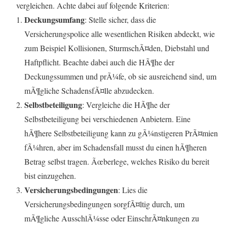
vergleichen. Achte dabei auf folgende Kriterien:
Deckungsumfang
: Stelle sicher, dass die
Versicherungspolice alle wesentlichen Risiken abdeckt, wie
zum Beispiel Kollisionen, SturmschÃ¤den, Diebstahl und
Haftpflicht. Beachte dabei auch die HÃ¶he der
Deckungssummen und prÃ¼fe, ob sie ausreichend sind, um
mÃ¶gliche SchadensfÃ¤lle abzudecken.
Selbstbeteiligung
: Vergleiche die HÃ¶he der
Selbstbeteiligung bei verschiedenen Anbietern. Eine
hÃ¶here Selbstbeteiligung kann zu gÃ¼nstigeren PrÃ¤mien
fÃ¼hren, aber im Schadensfall musst du einen hÃ¶heren
Betrag selbst tragen. Ãœberlege, welches Risiko du bereit
bist einzugehen.
Versicherungsbedingungen
: Lies die
Versicherungsbedingungen sorgfÃ¤ltig durch, um
mÃ¶gliche AusschlÃ¼sse oder EinschrÃ¤nkungen zu