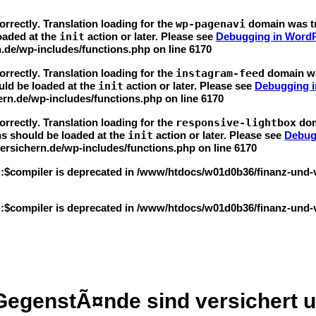
orrectly
. Translation loading for the
wp-pagenavi
domain was tri
loaded at the
init
action or later. Please see
Debugging in Word
.de/wp-includes/functions.php
on line
6170
orrectly
. Translation loading for the
instagram-feed
domain was
uld be loaded at the
init
action or later. Please see
Debugging 
rn.de/wp-includes/functions.php
on line
6170
orrectly
. Translation loading for the
responsive-lightbox
doma
ns should be loaded at the
init
action or later. Please see
Debug
rsichern.de/wp-includes/functions.php
on line
6170
::$compiler is deprecated in
/www/htdocs/w01d0b36/finanz-und-ver
::$compiler is deprecated in
/www/htdocs/w01d0b36/finanz-und-ver
egenstÃ¤nde sind versichert u