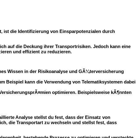
ist die Identifizierung von
Einsparpotenzialen
durch
ch auf die Deckung ihrer Transportrisiken. Jedoch kann eine
eren und effizient zu reduzieren.
es Wissen in der Risikoanalyse und GÃ¼terversicherung
Zum Beispiel kann die Verwendung von Telematiksystemen dabei
 VersicherungsprÃ¤mien optimieren. Beispielsweise kÃ¶nnten
lierte Analyse stellst du fest, dass der Einsatz von
h, die Transportart zu wechseln und stellst fest, dass
legenheit, bestehende Prozesse zu optimieren und versteckte