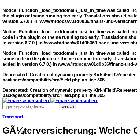
Notice
: Function _load_textdomain_just_in_time was called
inc
the plugin or theme running too early. Translations should be 
version 6.7.0.) in
/www/htdocs/w01d0b36/finanz-und-versichern
Notice
: Function _load_textdomain_just_in_time was called
inc
code in the plugin or theme running too early. Translations sho
in version 6.7.0.) in
/www/htdocs/w01d0b36/finanz-und-versiche
Notice
: Function _load_textdomain_just_in_time was called
inc
some code in the plugin or theme running too early. Translatio
added in version 6.7.0.) in
/www/htdocs/w01d0b36/finanz-und-ve
Deprecated
: Creation of dynamic property Kirki\Field\Repeater
packages/compatibility/src/Field.php
on line
305
Deprecated
: Creation of dynamic property Kirki\Field\Repeater
packages/compatibility/src/Field.php
on line
305
Transport
GÃ¼terversicherung: Welche G