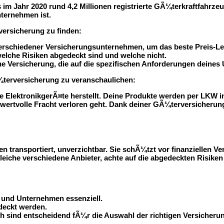
m Jahr 2020 rund 4,2 Millionen registrierte GÃ¼terkraftfahrzeug
ternehmen ist.
versicherung zu finden:
rschiedener Versicherungsunternehmen, um das beste Preis-Lei
elche Risiken abgedeckt sind und welche nicht.
e Versicherung, die auf die spezifischen Anforderungen deines 
¼terversicherung zu veranschaulichen:
eure ElektronikgerÃ¤te herstellt. Deine Produkte werden per LKW 
 wertvolle Fracht verloren geht. Dank deiner GÃ¼terversicheru
transportiert, unverzichtbar. Sie schÃ¼tzt vor finanziellen Ve
leiche verschiedene Anbieter, achte auf die abgedeckten Risike
und Unternehmen essenziell.
deckt werden.
h sind entscheidend fÃ¼r die Auswahl der richtigen Versicheru