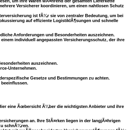
iesen, um ihre Waren wÃ¤hrend der gesamten Lieferkette
hrere Versicherer koordinieren, um einen nahtlosen Schutz
erversicherung ist fÃ¼r sie von zentraler Bedeutung, um bei
okussierung auf effiziente LogistiklÃ¶sungen und schnelle
iedliche Anforderungen und Besonderheiten auszeichnen.
inem individuell angepassten Versicherungsschutz, der ihre
Besonderheiten auszeichnen.
erce-Unternehmen.
nderspezifische Gesetze und Bestimmungen zu achten.
 beeinflussen.
ier eine Ãœbersicht Ã¼ber die wichtigsten Anbieter und ihre
sicherungen an. Ihre StÃ¤rken liegen in der langjÃ¤hrigen
 zu schnÃ¼ren.