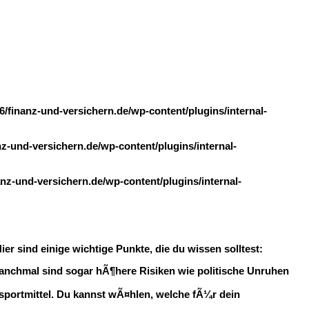
finanz-und-versichern.de/wp-content/plugins/internal-
-und-versichern.de/wp-content/plugins/internal-
z-und-versichern.de/wp-content/plugins/internal-
 sind einige wichtige Punkte, die du wissen solltest:
anchmal sind sogar hÃ¶here Risiken wie politische Unruhen
portmittel. Du kannst wÃ¤hlen, welche fÃ¼r dein