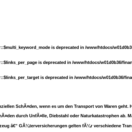
er::$multi_keyword_mode is deprecated in
/www/htdocs/w01d0b36/
r::$links_per_page is deprecated in
/www/htdocs/w01d0b36/finanz
::$links_per_target is deprecated in
/www/htdocs/w01d0b36/finan
iellen SchÃ¤den, wenn es um den Transport von Waren geht. Hier
Ã¤den durch UnfÃ¤lle, Diebstahl oder Naturkatastrophen ab. M
zeug â€“ GÃ¼terversicherungen gelten fÃ¼r verschiedene Trans