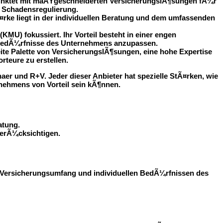
n punktet mit maÃŸgeschneiderten VersicherungslÃ¶sungen fÃ¼r
 Schadensregulierung.
¤rke liegt in der individuellen Beratung und dem umfassenden
U) fokussiert. Ihr Vorteil besteht in einer engen
e BedÃ¼rfnisse des Unternehmens anzupassen.
eite Palette von VersicherungslÃ¶sungen, eine hohe Expertise
teure zu erstellen.
er und R+V. Jeder dieser Anbieter hat spezielle StÃ¤rken, wie
nehmens von Vorteil sein kÃ¶nnen.
atung.
berÃ¼cksichtigen.
r, Versicherungsumfang und individuellen BedÃ¼rfnissen des