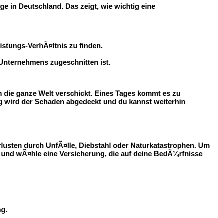
e in Deutschland. Das zeigt, wie wichtig eine
stungs-VerhÃ¤ltnis zu finden.
Unternehmens zugeschnitten ist.
in die ganze Welt verschickt. Eines Tages kommt es zu
ng wird der Schaden abgedeckt und du kannst weiterhin
rlusten durch UnfÃ¤lle, Diebstahl oder Naturkatastrophen. Um
n und wÃ¤hle eine Versicherung, die auf deine BedÃ¼rfnisse
ng.