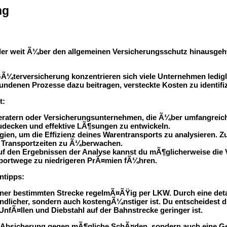
ng
r weit Ã¼ber den allgemeinen Versicherungsschutz hinausgeht, 
Ã¼terversicherung konzentrieren sich viele Unternehmen ledigli
ndenen Prozesse dazu beitragen, versteckte Kosten zu identifizi
t:
ratern oder Versicherungsunternehmen, die Ã¼ber umfangreich
udecken und effektive LÃ¶sungen zu entwickeln.
en, um die Effizienz deines Warentransports zu analysieren. 
ie Transportzeiten zu Ã¼berwachen.
f den Ergebnissen der Analyse kannst du mÃ¶glicherweise die
sportwege zu niedrigeren PrÃ¤mien fÃ¼hren.
ntipps:
iner bestimmten Strecke regelmÃ¤ÃŸig per LKW. Durch eine detail
dlicher, sondern auch kostengÃ¼nstiger ist. Du entscheidest dic
nfÃ¤llen und Diebstahl auf der Bahnstrecke geringer ist.
e Absicherung gegen mÃ¶gliche SchÃ¤den, sondern auch eine Ge