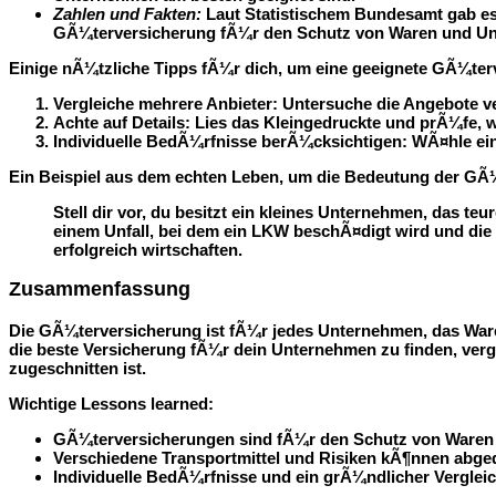
Zahlen und Fakten:
Laut Statistischem Bundesamt gab es i
GÃ¼terversicherung fÃ¼r den Schutz von Waren und Un
Einige nÃ¼tzliche Tipps fÃ¼r dich, um eine geeignete GÃ¼ter
Vergleiche mehrere Anbieter:
Untersuche die Angebote ve
Achte auf Details:
Lies das Kleingedruckte und prÃ¼fe, w
Individuelle BedÃ¼rfnisse berÃ¼cksichtigen:
WÃ¤hle ein
Ein Beispiel aus dem echten Leben, um die Bedeutung der GÃ
Stell dir vor, du besitzt ein kleines Unternehmen, das t
einem Unfall, bei dem ein LKW beschÃ¤digt wird und die
erfolgreich wirtschaften.
Zusammenfassung
Die GÃ¼terversicherung ist fÃ¼r jedes Unternehmen, das Waren 
die beste Versicherung fÃ¼r dein Unternehmen zu finden, verg
zugeschnitten ist.
Wichtige Lessons learned:
GÃ¼terversicherungen sind fÃ¼r den Schutz von Waren 
Verschiedene Transportmittel und Risiken kÃ¶nnen abge
Individuelle BedÃ¼rfnisse und ein grÃ¼ndlicher Vergleic