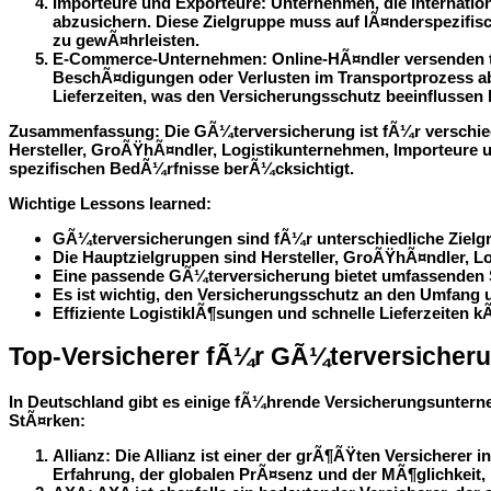
Importeure und Exporteure:
Unternehmen, die internatio
abzusichern. Diese Zielgruppe muss auf lÃ¤nderspezifi
zu gewÃ¤hrleisten.
E-Commerce-Unternehmen:
Online-HÃ¤ndler versenden t
BeschÃ¤digungen oder Verlusten im Transportprozess abge
Lieferzeiten, was den Versicherungsschutz beeinflussen 
Zusammenfassung:
Die GÃ¼terversicherung ist fÃ¼r verschie
Hersteller, GroÃŸhÃ¤ndler, Logistikunternehmen, Importeure 
spezifischen BedÃ¼rfnisse berÃ¼cksichtigt.
Wichtige Lessons learned:
GÃ¼terversicherungen sind fÃ¼r unterschiedliche Zielgr
Die Hauptzielgruppen sind Hersteller, GroÃŸhÃ¤ndler,
Eine passende GÃ¼terversicherung bietet umfassenden Sc
Es ist wichtig, den Versicherungsschutz an den Umfang
Effiziente LogistiklÃ¶sungen und schnelle Lieferzeite
Top-Versicherer fÃ¼r GÃ¼terversicher
In Deutschland gibt es einige fÃ¼hrende Versicherungsunterne
StÃ¤rken:
Allianz:
Die Allianz ist einer der grÃ¶ÃŸten Versicherer
Erfahrung, der globalen PrÃ¤senz und der MÃ¶glichkeit,