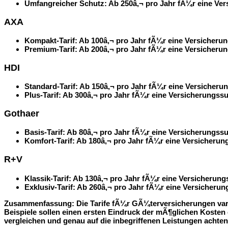
Umfangreicher Schutz: Ab
250â‚¬
pro Jahr fÃ¼r eine Ver
AXA
Kompakt-Tarif: Ab
100â‚¬
pro Jahr fÃ¼r eine Versicheru
Premium-Tarif: Ab
200â‚¬
pro Jahr fÃ¼r eine Versicherun
HDI
Standard-Tarif: Ab
150â‚¬
pro Jahr fÃ¼r eine Versicheru
Plus-Tarif: Ab
300â‚¬
pro Jahr fÃ¼r eine Versicherungssu
Gothaer
Basis-Tarif: Ab
80â‚¬
pro Jahr fÃ¼r eine Versicherungss
Komfort-Tarif: Ab
180â‚¬
pro Jahr fÃ¼r eine Versicherun
R+V
Klassik-Tarif: Ab
130â‚¬
pro Jahr fÃ¼r eine Versicherun
Exklusiv-Tarif: Ab
260â‚¬
pro Jahr fÃ¼r eine Versicherun
Zusammenfassung:
Die Tarife fÃ¼r GÃ¼terversicherungen var
Beispiele sollen einen ersten Eindruck der mÃ¶glichen Kosten
vergleichen und genau auf die inbegriffenen Leistungen achten