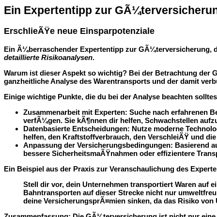
Ein Expertentipp zur GÃ¼terversicheru
ErschlieÃŸe neue Einsparpotenziale
Ein Ã¼berraschender Expertentipp zur GÃ¼terversicherung, de
detaillierte Risikoanalysen
.
Warum ist dieser Aspekt so wichtig? Bei der Betrachtung der G
ganzheitliche Analyse des Warentransports und der damit verbu
Einige wichtige Punkte, die du bei der Analyse beachten solltes
Zusammenarbeit mit Experten:
Suche nach erfahrenen Be
verfÃ¼gen. Sie kÃ¶nnen dir helfen, Schwachstellen aufz
Datenbasierte Entscheidungen:
Nutze moderne Technologi
helfen, den Kraftstoffverbrauch, den VerschleiÃŸ und d
Anpassung der Versicherungsbedingungen:
Basierend au
bessere SicherheitsmaÃŸnahmen oder effizientere Tran
Ein Beispiel aus der Praxis zur Veranschaulichung des Experte
Stell dir vor, dein Unternehmen transportiert Waren auf e
Bahntransporten auf dieser Strecke nicht nur umweltfreun
deine VersicherungsprÃ¤mien sinken, da das Risiko von U
Zusammenfassung:
Die GÃ¼terversicherung ist nicht nur ein