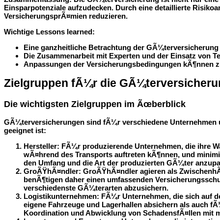
Einsparpotenziale aufzudecken. Durch eine detaillierte Risiko
VersicherungsprÃ¤mien reduzieren.
Wichtige Lessons learned:
Eine ganzheitliche Betrachtung der GÃ¼terversicherung e
Die Zusammenarbeit mit Experten und der Einsatz von Tec
Anpassungen der Versicherungsbedingungen kÃ¶nnen z
Zielgruppen fÃ¼r die GÃ¼terversicher
Die wichtigsten Zielgruppen im Ãœberblick
GÃ¼terversicherungen sind fÃ¼r verschiedene Unternehmen un
geeignet ist:
Hersteller:
FÃ¼r produzierende Unternehmen, die ihre Wa
wÃ¤hrend des Transports auftreten kÃ¶nnen, und minimier
den Umfang und die Art der produzierten GÃ¼ter anzup
GroÃŸhÃ¤ndler:
GroÃŸhÃ¤ndler agieren als ZwischenhÃ¤
benÃ¶tigen daher einen umfassenden Versicherungsschu
verschiedenste GÃ¼terarten abzusichern.
Logistikunternehmen:
FÃ¼r Unternehmen, die sich auf de
eigene Fahrzeuge und Lagerhallen absichern als auch f
Koordination und Abwicklung von SchadensfÃ¤llen mit me