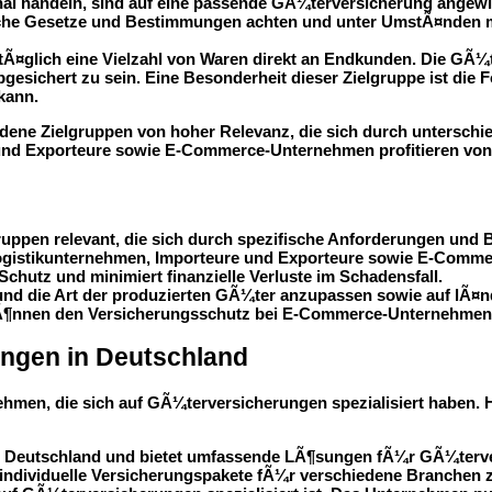
nal handeln, sind auf eine passende GÃ¼terversicherung angew
sche Gesetze und Bestimmungen achten und unter UmstÃ¤nden me
Ã¤glich eine Vielzahl von Waren direkt an Endkunden. Die GÃ¼t
sichert zu sein. Eine Besonderheit dieser Zielgruppe ist die F
kann.
dene Zielgruppen von hoher Relevanz, die sich durch untersch
und Exporteure sowie E-Commerce-Unternehmen profitieren von e
uppen relevant, die sich durch spezifische Anforderungen und 
 Logistikunternehmen, Importeure und Exporteure sowie E-Comm
hutz und minimiert finanzielle Verluste im Schadensfall.
 und die Art der produzierten GÃ¼ter anzupassen sowie auf lÃ¤
n kÃ¶nnen den Versicherungsschutz bei E-Commerce-Unternehmen
ungen in Deutschland
hmen, die sich auf GÃ¼terversicherungen spezialisiert haben. H
 in Deutschland und bietet umfassende LÃ¶sungen fÃ¼r GÃ¼terver
 individuelle Versicherungspakete fÃ¼r verschiedene Branchen