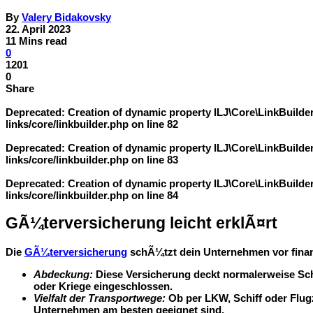
By
Valery Bidakovsky
22. April 2023
11 Mins read
0
1201
0
Share
Deprecated
: Creation of dynamic property ILJ\Core\LinkBuild
links/core/linkbuilder.php
on line
82
Deprecated
: Creation of dynamic property ILJ\Core\LinkBuilde
links/core/linkbuilder.php
on line
83
Deprecated
: Creation of dynamic property ILJ\Core\LinkBuilder
links/core/linkbuilder.php
on line
84
GÃ¼terversicherung leicht erklÃ¤rt
Die
GÃ¼terversicherung
schÃ¼tzt dein Unternehmen vor finanz
Abdeckung:
Diese Versicherung deckt normalerweise Sch
oder Kriege eingeschlossen.
Vielfalt der Transportwege:
Ob per LKW, Schiff oder Flug
Unternehmen am besten geeignet sind.