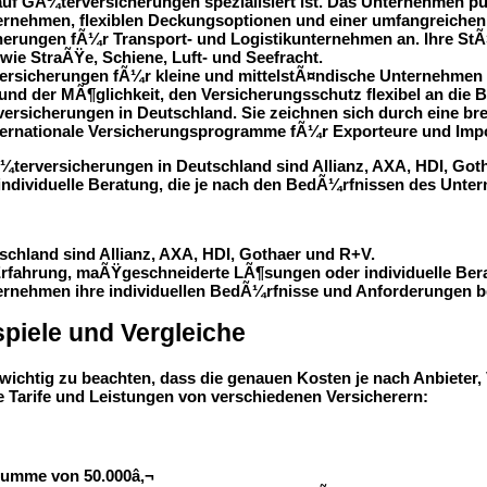
r auf GÃ¼terversicherungen spezialisiert ist. Das Unternehme
rnehmen, flexiblen Deckungsoptionen und einer umfangreichen
herungen fÃ¼r Transport- und Logistikunternehmen an. Ihre StÃ
ie StraÃŸe, Schiene, Luft- und Seefracht.
rsicherungen fÃ¼r kleine und mittelstÃ¤ndische Unternehmen (KM
nd der MÃ¶glichkeit, den Versicherungsschutz flexibel an di
versicherungen in Deutschland. Sie zeichnen sich durch eine br
ternationale Versicherungsprogramme fÃ¼r Exporteure und Impor
¼terversicherungen in Deutschland sind Allianz, AXA, HDI, Gotha
dividuelle Beratung, die je nach den BedÃ¼rfnissen des Unter
chland sind Allianz, AXA, HDI, Gothaer und R+V.
e Erfahrung, maÃŸgeschneiderte LÃ¶sungen oder individuelle Ber
ternehmen ihre individuellen BedÃ¼rfnisse und Anforderungen 
piele und Vergleiche
 wichtig zu beachten, dass die genauen Kosten je nach Anbiete
e Tarife und Leistungen von verschiedenen Versicherern:
summe von 50.000â‚¬