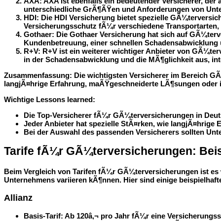
AXA:
AXA ist ebenfalls ein bedeutender Versicherer, de
unterschiedliche GrÃ¶ÃŸen und Anforderungen von Unte
HDI:
Die HDI Versicherung bietet spezielle GÃ¼terversic
Versicherungsschutz fÃ¼r verschiedene Transportarten, w
Gothaer:
Die Gothaer Versicherung hat sich auf GÃ¼terve
Kundenbetreuung, einer schnellen Schadensabwicklung u
R+V:
R+V ist ein weiterer wichtiger Anbieter von GÃ¼ter
in der Schadensabwicklung und die MÃ¶glichkeit aus, in
Zusammenfassung:
Die wichtigsten Versicherer im Bereich GÃ
langjÃ¤hrige Erfahrung, maÃŸgeschneiderte LÃ¶sungen oder in
Wichtige Lessons learned:
Die Top-Versicherer fÃ¼r GÃ¼terversicherungen in Deuts
Jeder Anbieter hat spezielle StÃ¤rken, wie langjÃ¤hrig
Bei der Auswahl des passenden Versicherers sollten Un
Tarife fÃ¼r GÃ¼terversicherungen: Beis
Beim Vergleich von Tarifen fÃ¼r GÃ¼terversicherungen ist es
Unternehmens variieren kÃ¶nnen. Hier sind einige beispielhaft
Allianz
Basis-Tarif: Ab
120â‚¬
pro Jahr fÃ¼r eine Versicherungs