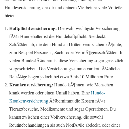
Hundeversicherung, der dir und deinem Vierbeiner viele Vorteile
bietet.
Haftpflichtversicherung:
Die wohl wichtigste Versicherung
fÃ¼r Hundehalter ist die Hundehaftpflicht. Sie deckt
SchÃ¤den ab, die dein Hund an Dritten verursachen kÃ¶nnte,
zum Beispiel Personen-, Sach- oder VermÃ¶gensschÃ¤den. In
vielen BundeslÃ¤ndern ist diese Versicherung sogar gesetzlich
vorgeschrieben. Die Versicherungssumme variiert, Ã¼bliche
BetrÃ¤ge liegen jedoch bei etwa 5 bis 10 Millionen Euro.
Krankenversicherung:
Hunde kÃ¶nnen, wie Menschen,
krank werden oder einen Unfall haben. Eine
Hunde-
Krankenversicherung
Ã¼bernimmt die Kosten fÃ¼r
Tierarztbesuche, Medikamente und sogar Operationen. Du
kannst zwischen einer Vollversicherung, die sowohl
Routinebehandlungen als auch NotfÃ¤lle abdeckt, oder einer