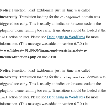
Notice
: Function _load_textdomain_just_in_time was called
incorrectly
. Translation loading for the
domain was
wp-pagenavi
triggered too early. This is usually an indicator for some code in the
plugin or theme running too early. Translations should be loaded at the
action or later. Please see
Debugging in WordPress
for more
init
information. (This message was added in version 6.7.0.) in
/www/htdocs/w01d0b36/finanz-und-versichern.de/wp-
includes/functions.php
6170
on line
Notice
: Function _load_textdomain_just_in_time was called
incorrectly
. Translation loading for the
domain was
instagram-feed
triggered too early. This is usually an indicator for some code in the
plugin or theme running too early. Translations should be loaded at the
action or later. Please see
Debugging in WordPress
for more
init
information. (This message was added in version 6.7.0.) in