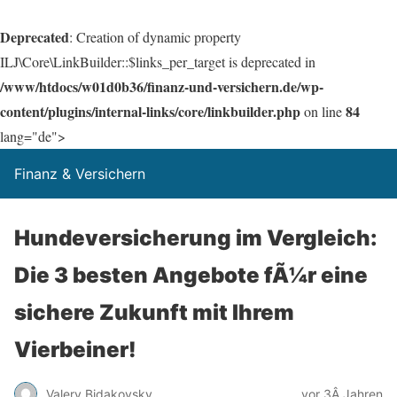
Deprecated
: Creation of dynamic property
ILJ\Core\LinkBuilder::$links_per_target is deprecated in
/www/htdocs/w01d0b36/finanz-und-versichern.de/wp-
content/plugins/internal-links/core/linkbuilder.php
84
on line
lang="de">
Finanz & Versichern
Hundeversicherung im Vergleich:
Die 3 besten Angebote fÃ¼r eine
sichere Zukunft mit Ihrem
Vierbeiner!
Valery Bidakovsky
vor 3Â Jahren