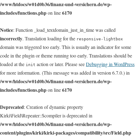
/www/htdocs/w01d0b36/finanz-und-versichern.de/wp-
includes/functions.php
6170
on line
Notice
: Function _load_textdomain_just_in_time was called
incorrectly
. Translation loading for the
responsive-lightbox
domain was triggered too early. This is usually an indicator for some
code in the plugin or theme running too early. Translations should be
loaded at the
action or later. Please see
Debugging in WordPress
init
for more information. (This message was added in version 6.7.0.) in
/www/htdocs/w01d0b36/finanz-und-versichern.de/wp-
includes/functions.php
6170
on line
Deprecated
: Creation of dynamic property
Kirki\Field\Repeater::$compiler is deprecated in
/www/htdocs/w01d0b36/finanz-und-versichern.de/wp-
content/plugins/kirki/kirki-packages/compatibility/src/Field.php