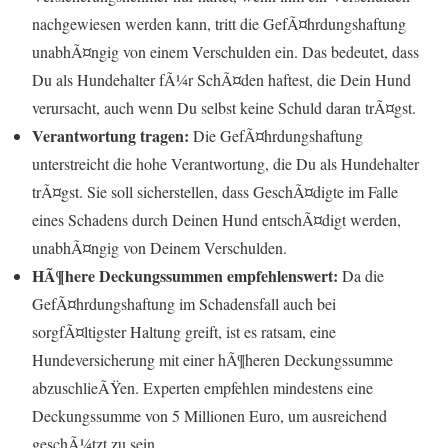
nachgewiesen werden kann, tritt die GefÃ¤hrdungshaftung
unabhÃ¤ngig von einem Verschulden ein. Das bedeutet, dass
Du als Hundehalter fÃ¼r SchÃ¤den haftest, die Dein Hund
verursacht, auch wenn Du selbst keine Schuld daran trÃ¤gst.
Verantwortung tragen:
Die GefÃ¤hrdungshaftung
unterstreicht die hohe Verantwortung, die Du als Hundehalter
trÃ¤gst. Sie soll sicherstellen, dass GeschÃ¤digte im Falle
eines Schadens durch Deinen Hund entschÃ¤digt werden,
unabhÃ¤ngig von Deinem Verschulden.
HÃ¶here Deckungssummen empfehlenswert:
Da die
GefÃ¤hrdungshaftung im Schadensfall auch bei
sorgfÃ¤ltigster Haltung greift, ist es ratsam, eine
Hundeversicherung mit einer hÃ¶heren Deckungssumme
abzuschlieÃŸen. Experten empfehlen mindestens eine
Deckungssumme von 5 Millionen Euro, um ausreichend
geschÃ¼tzt zu sein.