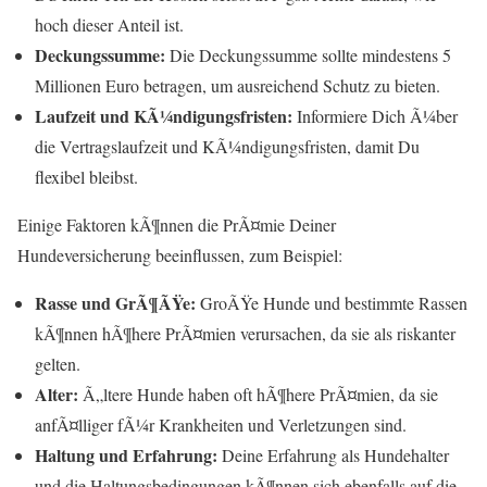
hoch dieser Anteil ist.
Deckungssumme:
Die Deckungssumme sollte mindestens 5
Millionen Euro betragen, um ausreichend Schutz zu bieten.
Laufzeit und KÃ¼ndigungsfristen:
Informiere Dich Ã¼ber
die Vertragslaufzeit und KÃ¼ndigungsfristen, damit Du
flexibel bleibst.
Einige Faktoren kÃ¶nnen die PrÃ¤mie Deiner
Hundeversicherung beeinflussen, zum Beispiel:
Rasse und GrÃ¶ÃŸe:
GroÃŸe Hunde und bestimmte Rassen
kÃ¶nnen hÃ¶here PrÃ¤mien verursachen, da sie als riskanter
gelten.
Alter:
Ã„ltere Hunde haben oft hÃ¶here PrÃ¤mien, da sie
anfÃ¤lliger fÃ¼r Krankheiten und Verletzungen sind.
Haltung und Erfahrung:
Deine Erfahrung als Hundehalter
und die Haltungsbedingungen kÃ¶nnen sich ebenfalls auf die