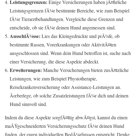
Leistungsgrenzen:
Einige Versicherungen haben jÃ¤hrliche
Leistungsgrenzen fÃ¼r bestimmte Bereiche, wie zum Beispiel
fÃ¼r Tierarztbehandlungen. Vergleiche diese Grenzen und
entscheide, ob sie fÃ¼r deinen Hund angemessen sind.
AusschlÃ¼sse:
Lies das Kleingedruckte und prÃ¼fe, ob
bestimmte Rassen, Vorerkrankungen oder AktivitÃ¤ten
ausgeschlossen sind. Wenn dein Hund betroffen ist, suche nach
einer Versicherung, die diese Aspekte abdeckt.
Erweiterungen:
Manche Versicherungen bieten zusÃ¤tzliche
Leistungen, wie zum Beispiel Physiotherapie,
Reisekrankenversicherung oder Assistance-Leistungen an.
Ãœberlege, ob solche Zusatzleistungen fÃ¼r dich und deinen
Hund sinnvoll sind.
Indem du diese Aspekte sorgfÃ¤ltig abwÃ¤gst, kannst du einen
maÃŸgeschneiderten Versicherungsschutz fÃ¼r deinen Hund
finden, der euren individuellen BedÃ¼rfnissen entspricht. Denke