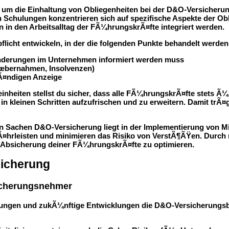
, um die Einhaltung von Obliegenheiten bei der D&O-Versicherun
n Schulungen konzentrieren sich auf spezifische Aspekte der O
 in den Arbeitsalltag der FÃ¼hrungskrÃ¤fte integriert werden.
flicht entwickeln, in der die folgenden Punkte behandelt werden
nderungen im Unternehmen informiert werden muss
Ãœbernahmen, Insolvenzen)
tÃ¤ndigen Anzeige
heiten stellst du sicher, dass alle FÃ¼hrungskrÃ¤fte stets Ã
n in kleinen Schritten aufzufrischen und zu erweitern. Damit trÃ
in Sachen D&O-Versicherung liegt in der Implementierung von M
Ã¤hrleisten und minimieren das Risiko von VerstÃ¶ÃŸen. Durch
e Absicherung deiner FÃ¼hrungskrÃ¤fte zu optimieren.
sicherung
icherungsnehmer
ngen und zukÃ¼nftige Entwicklungen die D&O-Versicherungsbran