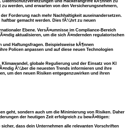
n. Datenschutzverletzungen und Hackerangriffe kÃ¶nnen zu
ht zu werden, und erwarten von den Versicherungsnehmern,
er Forderung nach mehr Nachhaltigkeit auseinandersetzen.
haftbar gemacht werden. Dies fÃ¼hrt zu neuen
ernationaler Ebene. VersÃ¤umnisse im Compliance-Bereich
ndig aktualisieren, um die sich Ã¤ndernden regulatorischen
en und Haftungsfragen. Beispielsweise kÃ¶nnen
hre Policen anpassen und auf diese neuen Technologien
 Klimawandel, globale Regulierung und der Einsatz von KI
tÃ¤ndig Ã¼ber die neuesten Trends informieren und ihre
fen, um den neuen Risiken entgegenzuwirken und ihren
en geht, sondern auch um die Minimierung von Risiken. Daher
orderungen der heutigen Zeit erfolgreich zu bewÃ¤ltigen:
 sicher, dass dein Unternehmen alle relevanten Vorschriften