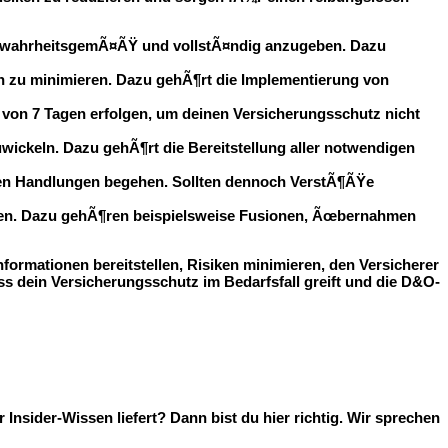
te wahrheitsgemÃ¤ÃŸ und vollstÃ¤ndig anzugeben. Dazu
en zu minimieren. Dazu gehÃ¶rt die Implementierung von
st von 7 Tagen erfolgen, um deinen Versicherungsschutz nicht
wickeln. Dazu gehÃ¶rt die Bereitstellung aller notwendigen
igen Handlungen begehen. Sollten dennoch VerstÃ¶ÃŸe
eilen. Dazu gehÃ¶ren beispielsweise Fusionen, Ãœbernahmen
ormationen bereitstellen, Risiken minimieren, den Versicherer
ss dein Versicherungsschutz im Bedarfsfall greift und die D&O-
sider-Wissen liefert? Dann bist du hier richtig. Wir sprechen