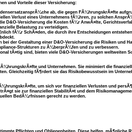
en und Vorteile dieser Versicherung:
adensersatzansprÃ¼che ab, die gegen FÃ¼hrungskrÃ¤fte aufgrun
iellen Verlust eines Unternehmens fÃ¼hren, zu solchen Anspr
 die D&O-Versicherung die Kosten fÃ¼r AnwÃ¤lte, Gerichtsverf
nzielle Belastung zu verteidigen.
¶nlich fÃ¼r SchÃ¤den, die durch ihre Entscheidungen entstehen
abdeckt.
 bei der Gestaltung einer D&O-Versicherung die Risiken und Ha
pliance-Strukturen zu Ã¼berprÃ¼fen und zu verbessern.
ional tÃ¤tig sind, bieten viele D&O-Versicherungen weltweiten
FÃ¼hrungskrÃ¤fte und Unternehmen. Sie minimiert die finanziel
keiten. Gleichzeitig fÃ¶rdert sie das Risikobewusstsein im Unt
FÃ¼hrungskrÃ¤fte, um sich vor finanziellen Verlusten und pers
¤gt sie zur finanziellen StabilitÃ¤t und dem Risikomanagemen
uellen BedÃ¼rfnissen gerecht zu werden.
immte Pflichten und Obliegenheiten. Diese helfen, mÃ¶gliche R