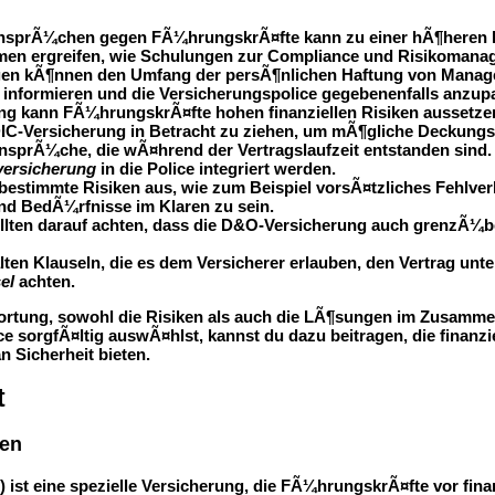
sansprÃ¼chen gegen FÃ¼hrungskrÃ¤fte kann zu einer hÃ¶heren
en ergreifen, wie Schulungen zur Compliance und Risikomana
gen kÃ¶nnen den Umfang der persÃ¶nlichen Haftung von Manager
nformieren und die Versicherungspolice gegebenenfalls anzup
g kann FÃ¼hrungskrÃ¤fte hohen finanziellen Risiken aussetzen.
 DIC-Versicherung in Betracht zu ziehen, um mÃ¶gliche Deckung
nsprÃ¼che, die wÃ¤hrend der Vertragslaufzeit entstanden sind
ersicherung
in die Police integriert werden.
estimmte Risiken aus, wie zum Beispiel vorsÃ¤tzliches Fehlverh
nd BedÃ¼rfnisse im Klaren zu sein.
llten darauf achten, dass die D&O-Versicherung auch grenzÃ¼
ten Klauseln, die es dem Versicherer erlauben, den Vertrag u
el
achten.
ntwortung, sowohl die Risiken als auch die LÃ¶sungen im Zusa
e sorgfÃ¤ltig auswÃ¤hlst, kannst du dazu beitragen, die finan
 Sicherheit bieten.
t
ten
e) ist eine spezielle Versicherung, die FÃ¼hrungskrÃ¤fte vor fi