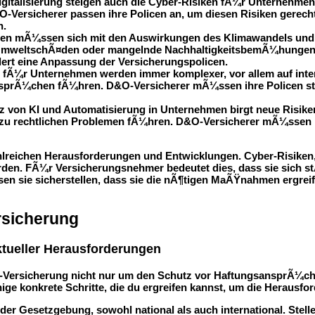
gitalisierung steigen auch die Cyber-Risiken fÃ¼r Unternehme
-Versicherer passen ihre Policen an, um diesen Risiken gerec
n.
en mÃ¼ssen sich mit den Auswirkungen des Klimawandels und d
UmweltschÃ¤den oder mangelnde NachhaltigkeitsbemÃ¼hungen 
ert eine Anpassung der Versicherungspolicen.
n fÃ¼r Unternehmen werden immer komplexer, vor allem auf int
prÃ¼chen fÃ¼hren. D&O-Versicherer mÃ¼ssen ihre Policen stÃ¤
tz von KI und Automatisierung in Unternehmen birgt neue Risik
 zu rechtlichen Problemen fÃ¼hren. D&O-Versicherer mÃ¼ssen i
lreichen Herausforderungen und Entwicklungen. Cyber-Risiken,
erden. FÃ¼r Versicherungsnehmer bedeutet dies, dass sie sich s
n sie sicherstellen, dass sie die nÃ¶tigen MaÃŸnahmen ergrei
rsicherung
tueller Herausforderungen
O-Versicherung nicht nur um den Schutz vor HaftungsansprÃ¼ch
inige konkrete Schritte, die du ergreifen kannst, um die Herausf
er Gesetzgebung, sowohl national als auch international. Stelle