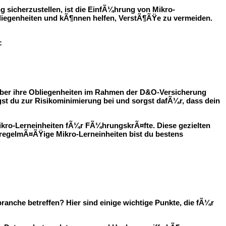
g sicherzustellen, ist die EinfÃ¼hrung von Mikro-
bliegenheiten und kÃ¶nnen helfen, VerstÃ¶ÃŸe zu vermeiden.
:
¼ber ihre Obliegenheiten im Rahmen der D&O-Versicherung
¤gst du zur Risikominimierung bei und sorgst dafÃ¼r, dass dein
ikro-Lerneinheiten fÃ¼r FÃ¼hrungskrÃ¤fte. Diese gezielten
 regelmÃ¤ÃŸige Mikro-Lerneinheiten bist du bestens
che betreffen? Hier sind einige wichtige Punkte, die fÃ¼r