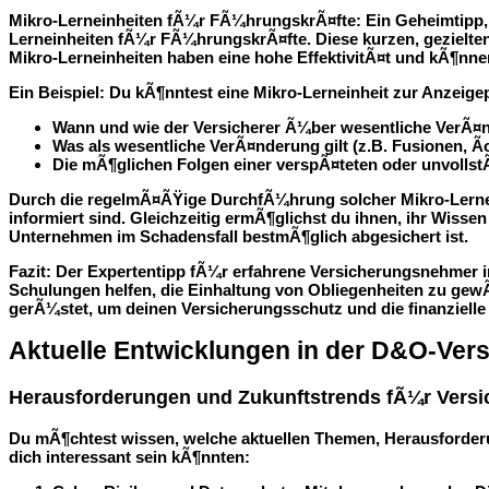
Mikro-Lerneinheiten fÃ¼r FÃ¼hrungskrÃ¤fte
: Ein Geheimtipp
Lerneinheiten fÃ¼r FÃ¼hrungskrÃ¤fte. Diese kurzen, gezielte
Mikro-Lerneinheiten haben eine hohe EffektivitÃ¤t und kÃ¶nnen
Ein Beispiel: Du kÃ¶nntest eine Mikro-Lerneinheit zur Anzeigep
Wann und wie der Versicherer Ã¼ber wesentliche VerÃ¤
Was als wesentliche VerÃ¤nderung gilt (z.B. Fusionen, 
Die mÃ¶glichen Folgen einer verspÃ¤teten oder unvolls
Durch die regelmÃ¤ÃŸige DurchfÃ¼hrung solcher Mikro-Lernein
informiert sind. Gleichzeitig ermÃ¶glichst du ihnen, ihr Wisse
Unternehmen im Schadensfall bestmÃ¶glich abgesichert ist.
Fazit
: Der Expertentipp fÃ¼r erfahrene Versicherungsnehmer 
Schulungen helfen, die Einhaltung von Obliegenheiten zu gew
gerÃ¼stet, um deinen Versicherungsschutz und die finanziell
Aktuelle Entwicklungen in der D&O-Ver
Herausforderungen und Zukunftstrends fÃ¼r Vers
Du mÃ¶chtest wissen, welche aktuellen Themen, Herausforderu
dich interessant sein kÃ¶nnten: