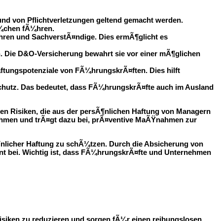
d von Pflichtverletzungen geltend gemacht werden.
Ã¼chen fÃ¼hren.
ahren und SachverstÃ¤ndige. Dies ermÃ¶glicht es
. Die D&O-Versicherung bewahrt sie vor einer mÃ¶glichen
ftungspotenziale von FÃ¼hrungskrÃ¤ften. Dies hilft
 Schutz. Das bedeutet, dass FÃ¼hrungskrÃ¤fte auch im Ausland
len Risiken, die aus der persÃ¶nlichen Haftung von Managern
ernehmen und trÃ¤gt dazu bei, prÃ¤ventive MaÃŸnahmen zur
Ã¶nlicher Haftung zu schÃ¼tzen. Durch die Absicherung von
t bei. Wichtig ist, dass FÃ¼hrungskrÃ¤fte und Unternehmen
isiken zu reduzieren und sorgen fÃ¼r einen reibungslosen