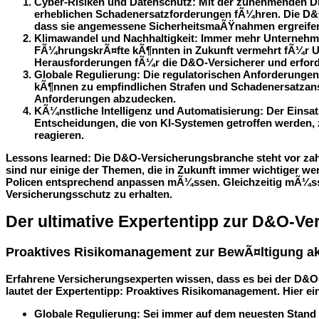
Cyber-Risiken und Datenschutz
: Mit der zunehmenden Di
erheblichen Schadenersatzforderungen fÃ¼hren. Die D&O
dass sie angemessene SicherheitsmaÃŸnahmen ergreife
Klimawandel und Nachhaltigkeit
: Immer mehr Unternehm
FÃ¼hrungskrÃ¤fte kÃ¶nnten in Zukunft vermehrt fÃ¼r 
Herausforderungen fÃ¼r die D&O-Versicherer und erford
Globale Regulierung
: Die regulatorischen Anforderunge
kÃ¶nnen zu empfindlichen Strafen und Schadenersatzans
Anforderungen abzudecken.
KÃ¼nstliche Intelligenz und Automatisierung
: Der Einsa
Entscheidungen, die von KI-Systemen getroffen werden,
reagieren.
Lessons learned
: Die D&O-Versicherungsbranche steht vor zah
sind nur einige der Themen, die in Zukunft immer wichtiger w
Policen entsprechend anpassen mÃ¼ssen. Gleichzeitig mÃ¼sse
Versicherungsschutz zu erhalten.
Der ultimative Expertentipp zur D&O-Ve
Proaktives Risikomanagement zur BewÃ¤ltigung ak
Erfahrene Versicherungsexperten wissen, dass es bei der D&
lautet der Expertentipp:
Proaktives Risikomanagement
. Hier e
Globale Regulierung
: Sei immer auf dem neuesten Stand d