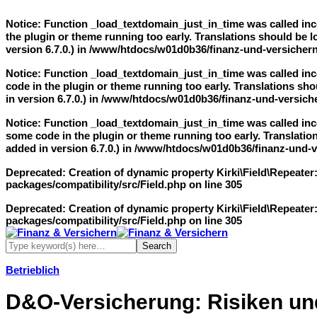
Notice
: Function _load_textdomain_just_in_time was called
inc
the plugin or theme running too early. Translations should be 
version 6.7.0.) in
/www/htdocs/w01d0b36/finanz-und-versichern
Notice
: Function _load_textdomain_just_in_time was called
inc
code in the plugin or theme running too early. Translations sho
in version 6.7.0.) in
/www/htdocs/w01d0b36/finanz-und-versiche
Notice
: Function _load_textdomain_just_in_time was called
inc
some code in the plugin or theme running too early. Translatio
added in version 6.7.0.) in
/www/htdocs/w01d0b36/finanz-und-ve
Deprecated
: Creation of dynamic property Kirki\Field\Repeater
packages/compatibility/src/Field.php
on line
305
Deprecated
: Creation of dynamic property Kirki\Field\Repeater
packages/compatibility/src/Field.php
on line
305
Betrieblich
D&O-Versicherung: Risiken u