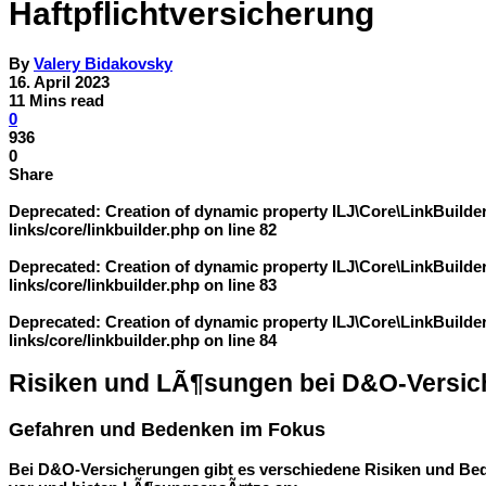
Haftpflichtversicherung
By
Valery Bidakovsky
16. April 2023
11 Mins read
0
936
0
Share
Deprecated
: Creation of dynamic property ILJ\Core\LinkBuild
links/core/linkbuilder.php
on line
82
Deprecated
: Creation of dynamic property ILJ\Core\LinkBuilde
links/core/linkbuilder.php
on line
83
Deprecated
: Creation of dynamic property ILJ\Core\LinkBuilder
links/core/linkbuilder.php
on line
84
Risiken und LÃ¶sungen bei D&O-Versi
Gefahren und Bedenken im Fokus
Bei D&O-Versicherungen gibt es verschiedene Risiken und Beden