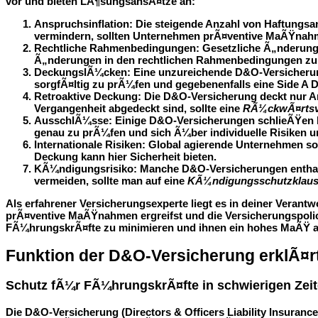
vor und bieten LÃ¶sungsansÃ¤tze an:
Anspruchsinflation
: Die steigende Anzahl von Haftung
vermindern, sollten Unternehmen prÃ¤ventive MaÃŸnahm
Rechtliche Rahmenbedingungen
: Gesetzliche Ã„nderun
Ã„nderungen in den rechtlichen Rahmenbedingungen zu i
DeckungslÃ¼cken
: Eine unzureichende D&O-Versicherun
sorgfÃ¤ltig zu prÃ¼fen und gegebenenfalls eine Side A
Retroaktive Deckung
: Die D&O-Versicherung deckt nur A
Vergangenheit abgedeckt sind, sollte eine
RÃ¼ckwÃ¤rtsv
AusschlÃ¼sse
: Einige D&O-Versicherungen schlieÃŸen b
genau zu prÃ¼fen und sich Ã¼ber individuelle Risiken u
Internationale Risiken
: Global agierende Unternehmen so
Deckung kann hier Sicherheit bieten.
KÃ¼ndigungsrisiko
: Manche D&O-Versicherungen enthal
vermeiden, sollte man auf eine
KÃ¼ndigungsschutzklaus
Als erfahrener Versicherungsexperte liegt es in deiner Vera
prÃ¤ventive MaÃŸnahmen ergreifst und die Versicherungspolic
FÃ¼hrungskrÃ¤fte zu minimieren und ihnen ein hohes MaÃŸ an
Funktion der D&O-Versicherung erklÃ¤r
Schutz fÃ¼r FÃ¼hrungskrÃ¤fte in schwierigen Zei
Die D&O-Versicherung (Directors & Officers Liability Insuranc