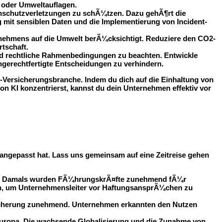
O oder Umweltauflagen.
nschutzverletzungen zu schÃ¼tzen. Dazu gehÃ¶rt die
it sensiblen Daten und die Implementierung von Incident-
ternehmens auf die Umwelt berÃ¼cksichtigt. Reduziere den CO2-
tschaft.
und rechtliche Rahmenbedingungen zu beachten. Entwickle
ngerechtfertigte Entscheidungen zu verhindern.
-Versicherungsbranche. Indem du dich auf die Einhaltung von
n KI konzentrierst, kannst du dein Unternehmen effektiv vor
 angepasst hat. Lass uns gemeinsam auf eine Zeitreise gehen
ise. Damals wurden FÃ¼hrungskrÃ¤fte zunehmend fÃ¼r
ten, um Unternehmensleiter vor HaftungsansprÃ¼chen zu
rsicherung zunehmend. Unternehmen erkannten den Nutzen
 Europa. Die wachsende Globalisierung und die Zunahme von