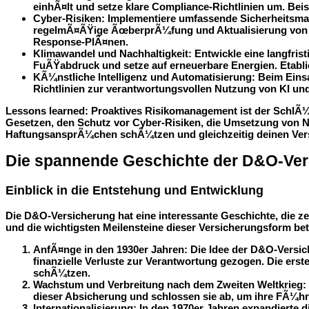
einhÃ¤lt und setze klare Compliance-Richtlinien um. Bei
Cyber-Risiken
: Implementiere umfassende Sicherheitsm
regelmÃ¤ÃŸige ÃœberprÃ¼fung und Aktualisierung von Si
Response-PlÃ¤nen.
Klimawandel und Nachhaltigkeit
: Entwickle eine langfri
FuÃŸabdruck und setze auf erneuerbare Energien. Etablie
KÃ¼nstliche Intelligenz und Automatisierung
: Beim Eins
Richtlinien zur verantwortungsvollen Nutzung von KI und
Lessons learned
: Proaktives Risikomanagement ist der SchlÃ
Gesetzen, den Schutz vor Cyber-Risiken, die Umsetzung von Na
HaftungsansprÃ¼chen schÃ¼tzen und gleichzeitig deinen Ver
Die spannende Geschichte der D&O-Ver
Einblick in die Entstehung und Entwicklung
Die D&O-Versicherung hat eine interessante Geschichte, die ze
und die wichtigsten Meilensteine dieser Versicherungsform be
AnfÃ¤nge in den 1930er Jahren
: Die Idee der D&O-Vers
finanzielle Verluste zur Verantwortung gezogen. Die e
schÃ¼tzen.
Wachstum und Verbreitung nach dem Zweiten Weltkrieg
:
dieser Absicherung und schlossen sie ab, um ihre FÃ¼h
Internationalisierung
: In den 1970er Jahren expandierte