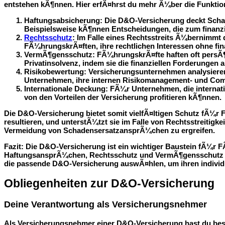
entstehen kÃ¶nnen. Hier erfÃ¤hrst du mehr Ã¼ber die Funktion
Haftungsabsicherung
: Die D&O-Versicherung deckt Sch
Beispielsweise kÃ¶nnen Entscheidungen, die zum finanz
Rechtsschutz
: Im Falle eines Rechtsstreits Ã¼bernimmt
FÃ¼hrungskrÃ¤ften, ihre rechtlichen Interessen ohne fina
VermÃ¶gensschutz
: FÃ¼hrungskrÃ¤fte haften oft persÃ
Privatinsolvenz, indem sie die finanziellen Forderungen 
Risikobewertung
: Versicherungsunternehmen analysieren
Unternehmen, ihre internen Risikomanagement- und Com
Internationale Deckung
: FÃ¼r Unternehmen, die internat
von den Vorteilen der Versicherung profitieren kÃ¶nnen.
Die D&O-Versicherung bietet somit vielfÃ¤ltigen Schutz fÃ¼r 
resultieren, und unterstÃ¼tzt sie im Falle von Rechtsstreitig
Vermeidung von SchadensersatzansprÃ¼chen zu ergreifen.
Fazit
: Die D&O-Versicherung ist ein wichtiger Baustein fÃ¼r 
HaftungsansprÃ¼chen, Rechtsschutz und VermÃ¶gensschutz trÃ
die passende D&O-Versicherung auswÃ¤hlen, um ihren individ
Obliegenheiten zur D&O-Versicherung
Deine Verantwortung als Versicherungsnehmer
Als Versicherungsnehmer einer D&O-Versicherung hast du best