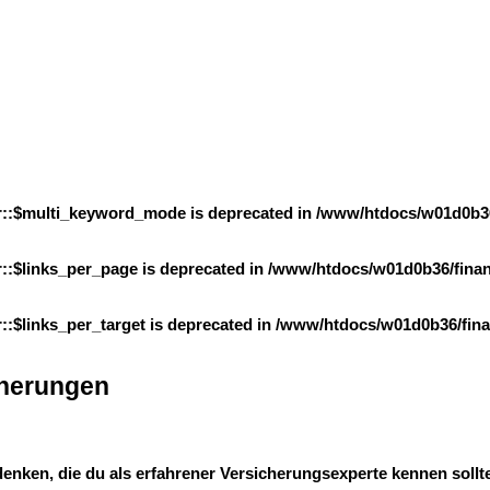
er::$multi_keyword_mode is deprecated in
/www/htdocs/w01d0b36/
r::$links_per_page is deprecated in
/www/htdocs/w01d0b36/finanz
::$links_per_target is deprecated in
/www/htdocs/w01d0b36/finan
cherungen
ken, die du als erfahrener Versicherungsexperte kennen solltest