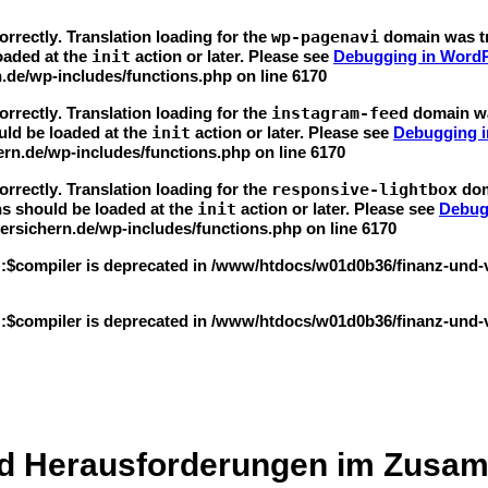
orrectly
. Translation loading for the
wp-pagenavi
domain was tri
loaded at the
init
action or later. Please see
Debugging in Word
.de/wp-includes/functions.php
on line
6170
orrectly
. Translation loading for the
instagram-feed
domain was
uld be loaded at the
init
action or later. Please see
Debugging 
rn.de/wp-includes/functions.php
on line
6170
orrectly
. Translation loading for the
responsive-lightbox
doma
ns should be loaded at the
init
action or later. Please see
Debug
rsichern.de/wp-includes/functions.php
on line
6170
::$compiler is deprecated in
/www/htdocs/w01d0b36/finanz-und-ver
::$compiler is deprecated in
/www/htdocs/w01d0b36/finanz-und-ver
nd Herausforderungen im Zusa