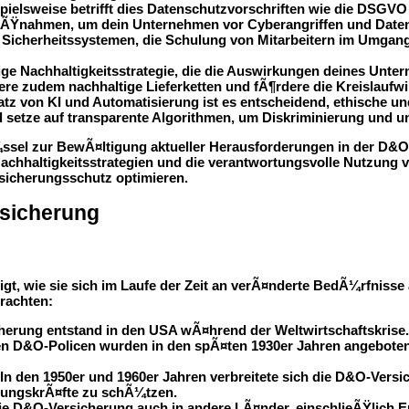
spielsweise betrifft dies Datenschutzvorschriften wie die DSGV
aÃŸnahmen, um dein Unternehmen vor Cyberangriffen und Date
cherheitssystemen, die Schulung von Mitarbeitern im Umgang m
stige Nachhaltigkeitsstrategie, die die Auswirkungen deines Un
re zudem nachhaltige Lieferketten und fÃ¶rdere die Kreislaufwir
atz von KI und Automatisierung ist es entscheidend, ethische 
 setze auf transparente Algorithmen, um Diskriminierung und u
¼ssel zur BewÃ¤ltigung aktueller Herausforderungen in der D&O
chhaltigkeitsstrategien und die verantwortungsvolle Nutzung vo
sicherungsschutz optimieren.
sicherung
igt, wie sie sich im Laufe der Zeit an verÃ¤nderte BedÃ¼rfnisse
trachten:
icherung entstand in den USA wÃ¤hrend der Weltwirtschaftskr
rsten D&O-Policen wurden in den spÃ¤ten 1930er Jahren angebo
 In den 1950er und 1960er Jahren verbreitete sich die D&O-Ve
rungskrÃ¤fte zu schÃ¼tzen.
 die D&O-Versicherung auch in andere LÃ¤nder, einschlieÃŸlich