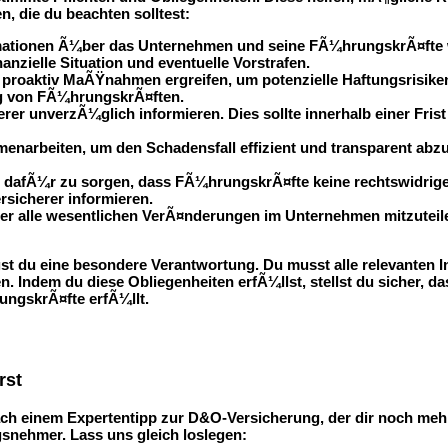
n, die du beachten solltest:
Informationen Ã¼ber das Unternehmen und seine FÃ¼hrungskrÃ¤f
anzielle Situation und eventuelle Vorstrafen.
u proaktiv MaÃŸnahmen ergreifen, um potenzielle Haftungsrisik
g von FÃ¼hrungskrÃ¤ften.
rer unverzÃ¼glich informieren. Dies sollte innerhalb einer Fri
menarbeiten, um den Schadensfall effizient und transparent abzu
ht, dafÃ¼r zu sorgen, dass FÃ¼hrungskrÃ¤fte keine rechtswidr
sicherer informieren.
cherer alle wesentlichen VerÃ¤nderungen im Unternehmen mitzut
 du eine besondere Verantwortung. Du musst alle relevanten Inf
 Indem du diese Obliegenheiten erfÃ¼llst, stellst du sicher, da
ungskrÃ¤fte erfÃ¼llt.
rst
h einem Expertentipp zur D&O-Versicherung, der dir noch mehr In
snehmer. Lass uns gleich loslegen: