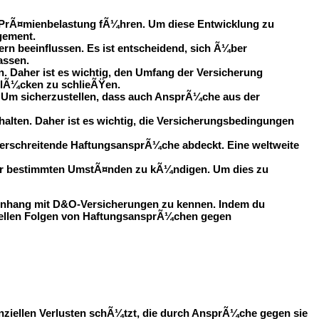
 PrÃ¤mienbelastung fÃ¼hren. Um diese Entwicklung zu
gement.
n beeinflussen. Es ist entscheidend, sich Ã¼ber
assen.
 Daher ist es wichtig, den Umfang der Versicherung
slÃ¼cken zu schlieÃŸen.
. Um sicherzustellen, dass auch AnsprÃ¼che aus der
alten. Daher ist es wichtig, die Versicherungsbedingungen
berschreitende HaftungsansprÃ¼che abdeckt. Eine weltweite
nter bestimmten UmstÃ¤nden zu kÃ¼ndigen. Um dies zu
mmenhang mit D&O-Versicherungen zu kennen. Indem du
ziellen Folgen von HaftungsansprÃ¼chen gegen
nanziellen Verlusten schÃ¼tzt, die durch AnsprÃ¼che gegen sie