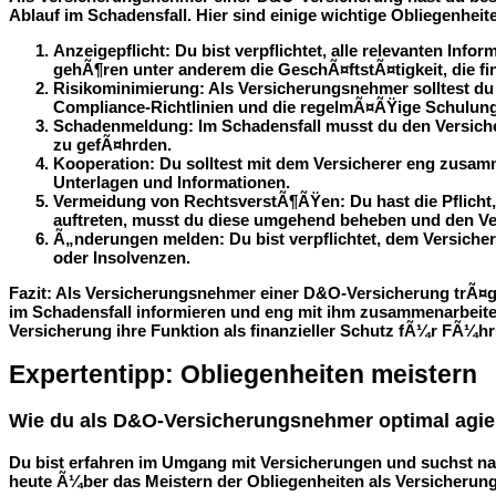
Ablauf im Schadensfall. Hier sind einige wichtige Obliegenheite
Anzeigepflicht
: Du bist verpflichtet, alle relevanten 
gehÃ¶ren unter anderem die GeschÃ¤ftstÃ¤tigkeit, die fin
Risikominimierung
: Als Versicherungsnehmer solltest d
Compliance-Richtlinien und die regelmÃ¤ÃŸige Schulun
Schadenmeldung
: Im Schadensfall musst du den Versiche
zu gefÃ¤hrden.
Kooperation
: Du solltest mit dem Versicherer eng zusam
Unterlagen und Informationen.
Vermeidung von RechtsverstÃ¶ÃŸen
: Du hast die Pflic
auftreten, musst du diese umgehend beheben und den Ver
Ã„nderungen melden
: Du bist verpflichtet, dem Versi
oder Insolvenzen.
Fazit
: Als Versicherungsnehmer einer D&O-Versicherung trÃ¤gst
im Schadensfall informieren und eng mit ihm zusammenarbeiten.
Versicherung ihre Funktion als finanzieller Schutz fÃ¼r FÃ¼hr
Expertentipp: Obliegenheiten meistern
Wie du als D&O-Versicherungsnehmer optimal agie
Du bist erfahren im Umgang mit Versicherungen und suchst nac
heute Ã¼ber das Meistern der Obliegenheiten als Versicherung