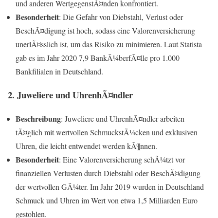
und anderen WertgegenstÃ¤nden konfrontiert.
Besonderheit
: Die Gefahr von Diebstahl, Verlust oder
BeschÃ¤digung ist hoch, sodass eine Valorenversicherung
unerlÃ¤sslich ist, um das Risiko zu minimieren. Laut Statista
gab es im Jahr 2020 7,9 BankÃ¼berfÃ¤lle pro 1.000
Bankfilialen in Deutschland.
2. Juweliere und UhrenhÃ¤ndler
Beschreibung
: Juweliere und UhrenhÃ¤ndler arbeiten
tÃ¤glich mit wertvollen SchmuckstÃ¼cken und exklusiven
Uhren, die leicht entwendet werden kÃ¶nnen.
Besonderheit
: Eine Valorenversicherung schÃ¼tzt vor
finanziellen Verlusten durch Diebstahl oder BeschÃ¤digung
der wertvollen GÃ¼ter. Im Jahr 2019 wurden in Deutschland
Schmuck und Uhren im Wert von etwa 1,5 Milliarden Euro
gestohlen.