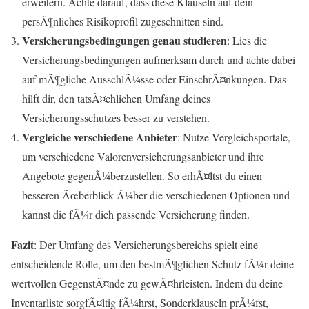
erweitern. Achte darauf, dass diese Klauseln auf dein
persÃ¶nliches Risikoprofil zugeschnitten sind.
Versicherungsbedingungen genau studieren
: Lies die
Versicherungsbedingungen aufmerksam durch und achte dabei
auf mÃ¶gliche AusschlÃ¼sse oder EinschrÃ¤nkungen. Das
hilft dir, den tatsÃ¤chlichen Umfang deines
Versicherungsschutzes besser zu verstehen.
Vergleiche verschiedene Anbieter
: Nutze Vergleichsportale,
um verschiedene Valorenversicherungsanbieter und ihre
Angebote gegenÃ¼berzustellen. So erhÃ¤ltst du einen
besseren Ãœberblick Ã¼ber die verschiedenen Optionen und
kannst die fÃ¼r dich passende Versicherung finden.
Fazit
: Der Umfang des Versicherungsbereichs spielt eine
entscheidende Rolle, um den bestmÃ¶glichen Schutz fÃ¼r deine
wertvollen GegenstÃ¤nde zu gewÃ¤hrleisten. Indem du deine
Inventarliste sorgfÃ¤ltig fÃ¼hrst, Sonderklauseln prÃ¼fst,