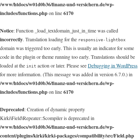
/www/htdocs/w01d0b36/finanz-und-versichern.de/wp-
includes/functions.php
6170
on line
Notice
: Function _load_textdomain_just_in_time was called
incorrectly
. Translation loading for the
responsive-lightbox
domain was triggered too early. This is usually an indicator for some
code in the plugin or theme running too early. Translations should be
loaded at the
action or later. Please see
Debugging in WordPress
init
for more information. (This message was added in version 6.7.0.) in
/www/htdocs/w01d0b36/finanz-und-versichern.de/wp-
includes/functions.php
6170
on line
Deprecated
: Creation of dynamic property
Kirki\Field\Repeater::$compiler is deprecated in
/www/htdocs/w01d0b36/finanz-und-versichern.de/wp-
content/plugins/kirki/kirki-packages/compatibility/src/Field.php