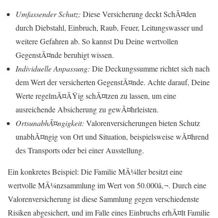
Umfassender Schutz:
Diese Versicherung deckt SchÃ¤den
durch Diebstahl, Einbruch, Raub, Feuer, Leitungswasser und
weitere Gefahren ab. So kannst Du Deine wertvollen
GegenstÃ¤nde beruhigt wissen.
Individuelle Anpassung:
Die Deckungssumme richtet sich nach
dem Wert der versicherten GegenstÃ¤nde. Achte darauf, Deine
Werte regelmÃ¤ÃŸig schÃ¤tzen zu lassen, um eine
ausreichende Absicherung zu gewÃ¤hrleisten.
OrtsunabhÃ¤ngigkeit:
Valorenversicherungen bieten Schutz
unabhÃ¤ngig von Ort und Situation, beispielsweise wÃ¤hrend
des Transports oder bei einer Ausstellung.
Ein konkretes Beispiel: Die Familie MÃ¼ller besitzt eine
wertvolle MÃ¼nzsammlung im Wert von 50.000â‚¬. Durch eine
Valorenversicherung ist diese Sammlung gegen verschiedenste
Risiken abgesichert, und im Falle eines Einbruchs erhÃ¤lt Familie