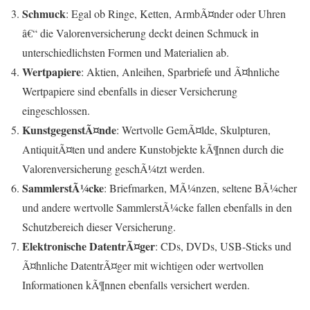
Schmuck
: Egal ob Ringe, Ketten, ArmbÃ¤nder oder Uhren
â€“ die Valorenversicherung deckt deinen Schmuck in
unterschiedlichsten Formen und Materialien ab.
Wertpapiere
: Aktien, Anleihen, Sparbriefe und Ã¤hnliche
Wertpapiere sind ebenfalls in dieser Versicherung
eingeschlossen.
KunstgegenstÃ¤nde
: Wertvolle GemÃ¤lde, Skulpturen,
AntiquitÃ¤ten und andere Kunstobjekte kÃ¶nnen durch die
Valorenversicherung geschÃ¼tzt werden.
SammlerstÃ¼cke
: Briefmarken, MÃ¼nzen, seltene BÃ¼cher
und andere wertvolle SammlerstÃ¼cke fallen ebenfalls in den
Schutzbereich dieser Versicherung.
Elektronische DatentrÃ¤ger
: CDs, DVDs, USB-Sticks und
Ã¤hnliche DatentrÃ¤ger mit wichtigen oder wertvollen
Informationen kÃ¶nnen ebenfalls versichert werden.