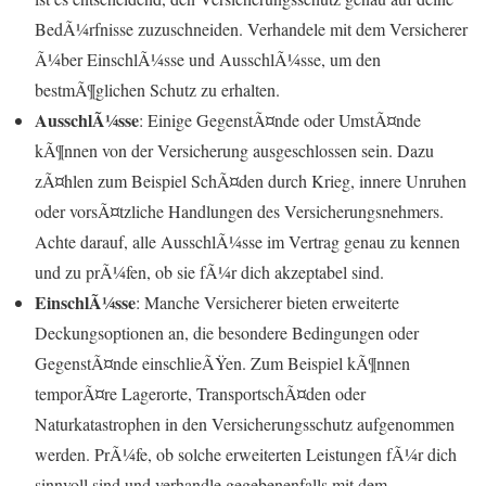
BedÃ¼rfnisse zuzuschneiden. Verhandele mit dem Versicherer
Ã¼ber EinschlÃ¼sse und AusschlÃ¼sse, um den
bestmÃ¶glichen Schutz zu erhalten.
AusschlÃ¼sse
: Einige GegenstÃ¤nde oder UmstÃ¤nde
kÃ¶nnen von der Versicherung ausgeschlossen sein. Dazu
zÃ¤hlen zum Beispiel SchÃ¤den durch Krieg, innere Unruhen
oder vorsÃ¤tzliche Handlungen des Versicherungsnehmers.
Achte darauf, alle AusschlÃ¼sse im Vertrag genau zu kennen
und zu prÃ¼fen, ob sie fÃ¼r dich akzeptabel sind.
EinschlÃ¼sse
: Manche Versicherer bieten erweiterte
Deckungsoptionen an, die besondere Bedingungen oder
GegenstÃ¤nde einschlieÃŸen. Zum Beispiel kÃ¶nnen
temporÃ¤re Lagerorte, TransportschÃ¤den oder
Naturkatastrophen in den Versicherungsschutz aufgenommen
werden. PrÃ¼fe, ob solche erweiterten Leistungen fÃ¼r dich
sinnvoll sind und verhandle gegebenenfalls mit dem