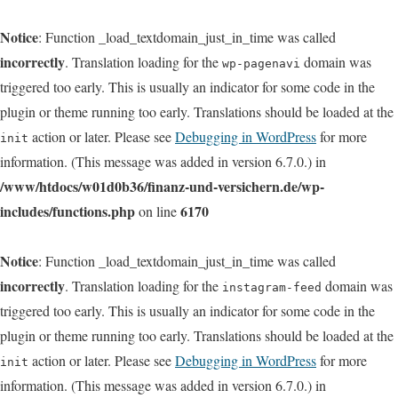
Notice
: Function _load_textdomain_just_in_time was called
incorrectly
. Translation loading for the
domain was
wp-pagenavi
triggered too early. This is usually an indicator for some code in the
plugin or theme running too early. Translations should be loaded at the
action or later. Please see
Debugging in WordPress
for more
init
information. (This message was added in version 6.7.0.) in
/www/htdocs/w01d0b36/finanz-und-versichern.de/wp-
includes/functions.php
6170
on line
Notice
: Function _load_textdomain_just_in_time was called
incorrectly
. Translation loading for the
domain was
instagram-feed
triggered too early. This is usually an indicator for some code in the
plugin or theme running too early. Translations should be loaded at the
action or later. Please see
Debugging in WordPress
for more
init
information. (This message was added in version 6.7.0.) in