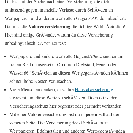
Du bist auf der Suche nach einer Versicherung, die dich
umfassend gegen finanzielle Verluste durch SchÃ¤den an
Wertpapieren und anderen wertvollen GegenstÃ¤nden absichert?
Valorenversicherung
Dann ist die
die richtige Wahl fÃ¼r dich!
Hier sind einige GrÃ¼nde, warum du diese Versicherung
unbedingt abschlieÃŸen solltest:
Wertpapiere und andere wertvolle GegenstÃ¤nde sind einem
hohen Risiko ausgesetzt. Ob durch Diebstahl, Feuer oder
Wasser â€“ SchÃ¤den an diesen WertgegenstÃ¤nden kÃ¶nnen
schnell hohe Kosten verursachen.
Viele Menschen denken, dass ihre
Hausratversicherung
ausreicht, um diese Werte zu schÃ¼tzen. Doch oft ist der
Versicherungsschutz hier begrenzt oder gar nicht vorhanden.
Mit einer Valorenversicherung bist du in jedem Fall auf der
sicheren Seite. Die Versicherung deckt SchÃ¤den an
Wertpapieren, Edelmetallen und anderen WertgegenstÃ¤nden