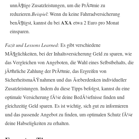
unnÃ¶tige Zusatzleistungen, um die PrÃ¤mie zu
reduzieren.
Beispiel
: Wenn du keine Fahrradversicherung
AXA
benÃ¶tigst, kannst du bei
etwa 2 Euro pro Monat
einsparen.
Fazit und Lessons Learned:
Es gibt verschiedene
MÃ¶glichkeiten, bei der Inhaltsversicherung Geld zu sparen, wie
das Vergleichen von Angeboten, die Wahl eines Selbstbehalts, die
jÃ¤hrliche Zahlung der PrÃ¤mie, das Ergreifen von
SicherheitsmaÃŸnahmen und das Ãœberdenken individueller
Zusatzleistungen. Indem du diese Tipps befolgst, kannst du eine
optimale Versicherung fÃ¼r deine BedÃ¼rfnisse finden und
gleichzeitig Geld sparen. Es ist wichtig, sich gut zu informieren
und das passende Angebot zu finden, um optimalen Schutz fÃ¼r
deine Habseligkeiten zu erhalten.