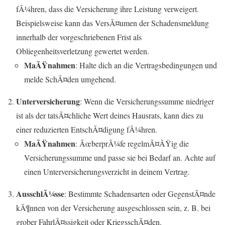
fÃ¼hren, dass die Versicherung ihre Leistung verweigert.
Beispielsweise kann das VersÃ¤umen der Schadensmeldung
innerhalb der vorgeschriebenen Frist als
Obliegenheitsverletzung gewertet werden.
MaÃŸnahmen
: Halte dich an die Vertragsbedingungen und
melde SchÃ¤den umgehend.
Unterversicherung
: Wenn die Versicherungssumme niedriger
ist als der tatsÃ¤chliche Wert deines Hausrats, kann dies zu
einer reduzierten EntschÃ¤digung fÃ¼hren.
MaÃŸnahmen
: ÃœberprÃ¼fe regelmÃ¤ÃŸig die
Versicherungssumme und passe sie bei Bedarf an. Achte auf
einen Unterversicherungsverzicht in deinem Vertrag.
AusschlÃ¼sse
: Bestimmte Schadensarten oder GegenstÃ¤nde
kÃ¶nnen von der Versicherung ausgeschlossen sein, z. B. bei
grober FahrlÃ¤ssigkeit oder KriegsschÃ¤den.