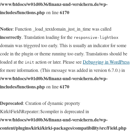
/www/htdocs/w01d0b36/finanz-und-versichern.de/wp-
includes/functions.php
6170
on line
Notice
: Function _load_textdomain_just_in_time was called
incorrectly
. Translation loading for the
responsive-lightbox
domain was triggered too early. This is usually an indicator for some
code in the plugin or theme running too early. Translations should be
loaded at the
action or later. Please see
Debugging in WordPress
init
for more information. (This message was added in version 6.7.0.) in
/www/htdocs/w01d0b36/finanz-und-versichern.de/wp-
includes/functions.php
6170
on line
Deprecated
: Creation of dynamic property
Kirki\Field\Repeater::$compiler is deprecated in
/www/htdocs/w01d0b36/finanz-und-versichern.de/wp-
content/plugins/kirki/kirki-packages/compatibility/src/Field.php