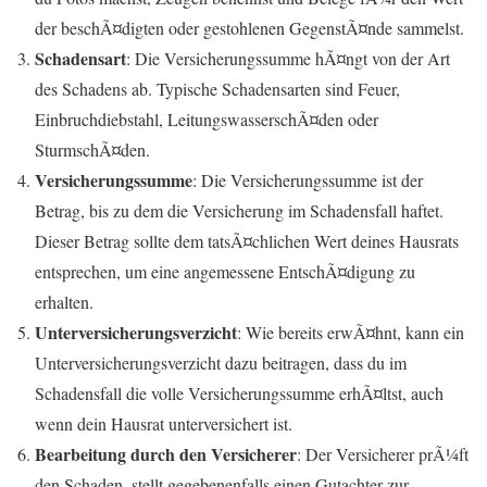
der beschÃ¤digten oder gestohlenen GegenstÃ¤nde sammelst.
Schadensart
: Die Versicherungssumme hÃ¤ngt von der Art
des Schadens ab. Typische Schadensarten sind Feuer,
Einbruchdiebstahl, LeitungswasserschÃ¤den oder
SturmschÃ¤den.
Versicherungssumme
: Die Versicherungssumme ist der
Betrag, bis zu dem die Versicherung im Schadensfall haftet.
Dieser Betrag sollte dem tatsÃ¤chlichen Wert deines Hausrats
entsprechen, um eine angemessene EntschÃ¤digung zu
erhalten.
Unterversicherungsverzicht
: Wie bereits erwÃ¤hnt, kann ein
Unterversicherungsverzicht dazu beitragen, dass du im
Schadensfall die volle Versicherungssumme erhÃ¤ltst, auch
wenn dein Hausrat unterversichert ist.
Bearbeitung durch den Versicherer
: Der Versicherer prÃ¼ft
den Schaden, stellt gegebenenfalls einen Gutachter zur