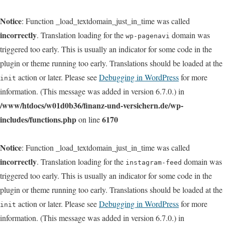
Notice
: Function _load_textdomain_just_in_time was called
incorrectly
. Translation loading for the
domain was
wp-pagenavi
triggered too early. This is usually an indicator for some code in the
plugin or theme running too early. Translations should be loaded at the
action or later. Please see
Debugging in WordPress
for more
init
information. (This message was added in version 6.7.0.) in
/www/htdocs/w01d0b36/finanz-und-versichern.de/wp-
includes/functions.php
6170
on line
Notice
: Function _load_textdomain_just_in_time was called
incorrectly
. Translation loading for the
domain was
instagram-feed
triggered too early. This is usually an indicator for some code in the
plugin or theme running too early. Translations should be loaded at the
action or later. Please see
Debugging in WordPress
for more
init
information. (This message was added in version 6.7.0.) in