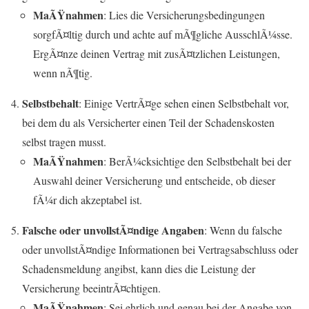
MaÃŸnahmen
: Lies die Versicherungsbedingungen
sorgfÃ¤ltig durch und achte auf mÃ¶gliche AusschlÃ¼sse.
ErgÃ¤nze deinen Vertrag mit zusÃ¤tzlichen Leistungen,
wenn nÃ¶tig.
Selbstbehalt
: Einige VertrÃ¤ge sehen einen Selbstbehalt vor,
bei dem du als Versicherter einen Teil der Schadenskosten
selbst tragen musst.
MaÃŸnahmen
: BerÃ¼cksichtige den Selbstbehalt bei der
Auswahl deiner Versicherung und entscheide, ob dieser
fÃ¼r dich akzeptabel ist.
Falsche oder unvollstÃ¤ndige Angaben
: Wenn du falsche
oder unvollstÃ¤ndige Informationen bei Vertragsabschluss oder
Schadensmeldung angibst, kann dies die Leistung der
Versicherung beeintrÃ¤chtigen.
MaÃŸnahmen
: Sei ehrlich und genau bei der Angabe von