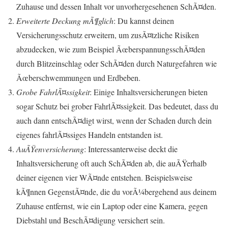
Zuhause und dessen Inhalt vor unvorhergesehenen SchÃ¤den.
Erweiterte Deckung mÃ¶glich
: Du kannst deinen
Versicherungsschutz erweitern, um zusÃ¤tzliche Risiken
abzudecken, wie zum Beispiel ÃœberspannungsschÃ¤den
durch Blitzeinschlag oder SchÃ¤den durch Naturgefahren wie
Ãœberschwemmungen und Erdbeben.
Grobe FahrlÃ¤ssigkeit
: Einige Inhaltsversicherungen bieten
sogar Schutz bei grober FahrlÃ¤ssigkeit. Das bedeutet, dass du
auch dann entschÃ¤digt wirst, wenn der Schaden durch dein
eigenes fahrlÃ¤ssiges Handeln entstanden ist.
AuÃŸenversicherung
: Interessanterweise deckt die
Inhaltsversicherung oft auch SchÃ¤den ab, die auÃŸerhalb
deiner eigenen vier WÃ¤nde entstehen. Beispielsweise
kÃ¶nnen GegenstÃ¤nde, die du vorÃ¼bergehend aus deinem
Zuhause entfernst, wie ein Laptop oder eine Kamera, gegen
Diebstahl und BeschÃ¤digung versichert sein.