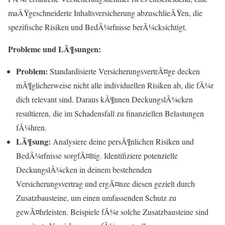
maÃŸgeschneiderte Inhaltsversicherung abzuschlieÃŸen, die
spezifische Risiken und BedÃ¼rfnisse berÃ¼cksichtigt.
Probleme und LÃ¶sungen:
Problem:
Standardisierte VersicherungsvertrÃ¤ge decken
mÃ¶glicherweise nicht alle individuellen Risiken ab, die fÃ¼r
dich relevant sind. Daraus kÃ¶nnen DeckungslÃ¼cken
resultieren, die im Schadensfall zu finanziellen Belastungen
fÃ¼hren.
LÃ¶sung:
Analysiere deine persÃ¶nlichen Risiken und
BedÃ¼rfnisse sorgfÃ¤ltig. Identifiziere potenzielle
DeckungslÃ¼cken in deinem bestehenden
Versicherungsvertrag und ergÃ¤nze diesen gezielt durch
Zusatzbausteine, um einen umfassenden Schutz zu
gewÃ¤hrleisten. Beispiele fÃ¼r solche Zusatzbausteine sind