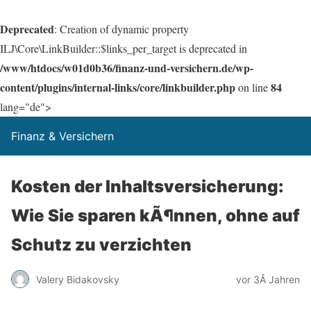
Deprecated
: Creation of dynamic property
ILJ\Core\LinkBuilder::$links_per_target is deprecated in
/www/htdocs/w01d0b36/finanz-und-versichern.de/wp-
content/plugins/internal-links/core/linkbuilder.php
84
on line
lang="de">
Finanz & Versichern
Kosten der Inhaltsversicherung:
Wie Sie sparen kÃ¶nnen, ohne auf
Schutz zu verzichten
Valery Bidakovsky
vor 3Â Jahren