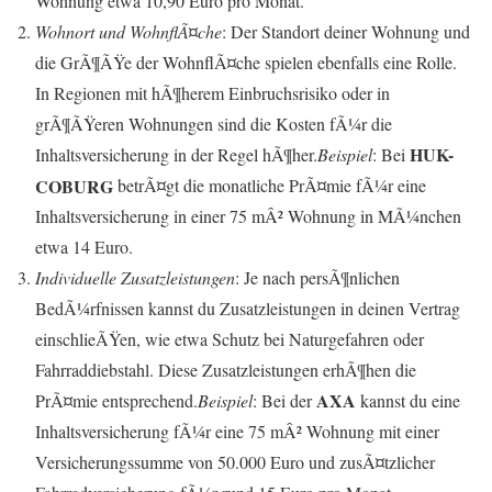
Wohnung etwa 10,90 Euro pro Monat.
Wohnort und WohnflÃ¤che
: Der Standort deiner Wohnung und
die GrÃ¶ÃŸe der WohnflÃ¤che spielen ebenfalls eine Rolle.
In Regionen mit hÃ¶herem Einbruchsrisiko oder in
grÃ¶ÃŸeren Wohnungen sind die Kosten fÃ¼r die
HUK-
Inhaltsversicherung in der Regel hÃ¶her.
Beispiel
: Bei
COBURG
betrÃ¤gt die monatliche PrÃ¤mie fÃ¼r eine
Inhaltsversicherung in einer 75 mÂ² Wohnung in MÃ¼nchen
etwa 14 Euro.
Individuelle Zusatzleistungen
: Je nach persÃ¶nlichen
BedÃ¼rfnissen kannst du Zusatzleistungen in deinen Vertrag
einschlieÃŸen, wie etwa Schutz bei Naturgefahren oder
Fahrraddiebstahl. Diese Zusatzleistungen erhÃ¶hen die
AXA
PrÃ¤mie entsprechend.
Beispiel
: Bei der
kannst du eine
Inhaltsversicherung fÃ¼r eine 75 mÂ² Wohnung mit einer
Versicherungssumme von 50.000 Euro und zusÃ¤tzlicher