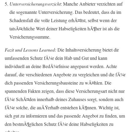
Unterversicherungsverzicht
: Manche Anbieter verzichten auf
die sogenannte Unterversicherung. Das bedeutet, dass du im
Schadensfall die volle Leistung erhÃ¤ltst, selbst wenn der
tatsÃ¤chliche Wert deiner Habseligkeiten hÃ¶her ist als die
Versicherungssumme.
Fazit und Lessons Learned:
Die Inhaltsversicherung bietet dir
umfassenden Schutz fÃ¼r dein Hab und Gut und kann
individuell an deine BedÃ¼rfnisse angepasst werden. Achte
darauf, die verschiedenen Angebote zu vergleichen und die fÃ¼r
dich passenden Versicherungsbausteine zu wÃ¤hlen. Die
spannenden Fakten zeigen, dass diese Versicherungsart nicht nur
fÃ¼r SchÃ¤den innerhalb deines Zuhauses sorgt, sondern auch
fÃ¼r solche, die auÃŸerhalb entstehen kÃ¶nnen. Wichtig ist,
sich gut zu informieren und das passende Angebot zu finden, um
den bestmÃ¶glichen Schutz fÃ¼r deine Habseligkeiten zu