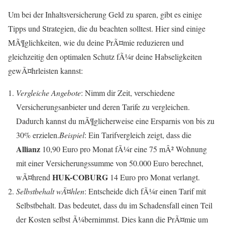
Um bei der Inhaltsversicherung Geld zu sparen, gibt es einige
Tipps und Strategien, die du beachten solltest. Hier sind einige
MÃ¶glichkeiten, wie du deine PrÃ¤mie reduzieren und
gleichzeitig den optimalen Schutz fÃ¼r deine Habseligkeiten
gewÃ¤hrleisten kannst:
Vergleiche Angebote
: Nimm dir Zeit, verschiedene
Versicherungsanbieter und deren Tarife zu vergleichen.
Dadurch kannst du mÃ¶glicherweise eine Ersparnis von bis zu
30% erzielen.
Beispiel
: Ein Tarifvergleich zeigt, dass die
Allianz
10,90 Euro pro Monat fÃ¼r eine 75 mÂ² Wohnung
mit einer Versicherungssumme von 50.000 Euro berechnet,
HUK-COBURG
wÃ¤hrend
14 Euro pro Monat verlangt.
Selbstbehalt wÃ¤hlen
: Entscheide dich fÃ¼r einen Tarif mit
Selbstbehalt. Das bedeutet, dass du im Schadensfall einen Teil
der Kosten selbst Ã¼bernimmst. Dies kann die PrÃ¤mie um