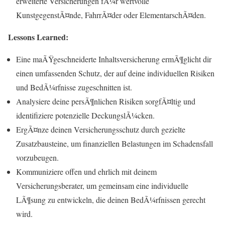
erweiterte Versicherungen fÃ¼r wertvolle
KunstgegenstÃ¤nde, FahrrÃ¤der oder ElementarschÃ¤den.
Lessons Learned:
Eine maÃŸgeschneiderte Inhaltsversicherung ermÃ¶glicht dir
einen umfassenden Schutz, der auf deine individuellen Risiken
und BedÃ¼rfnisse zugeschnitten ist.
Analysiere deine persÃ¶nlichen Risiken sorgfÃ¤ltig und
identifiziere potenzielle DeckungslÃ¼cken.
ErgÃ¤nze deinen Versicherungsschutz durch gezielte
Zusatzbausteine, um finanziellen Belastungen im Schadensfall
vorzubeugen.
Kommuniziere offen und ehrlich mit deinem
Versicherungsberater, um gemeinsam eine individuelle
LÃ¶sung zu entwickeln, die deinen BedÃ¼rfnissen gerecht
wird.