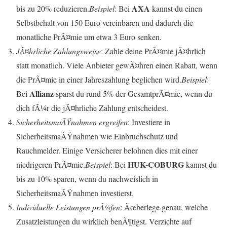
AXA
bis zu 20% reduzieren.
Beispiel
: Bei
kannst du einen
Selbstbehalt von 150 Euro vereinbaren und dadurch die
monatliche PrÃ¤mie um etwa 3 Euro senken.
JÃ¤hrliche Zahlungsweise
: Zahle deine PrÃ¤mie jÃ¤hrlich
statt monatlich. Viele Anbieter gewÃ¤hren einen Rabatt, wenn
die PrÃ¤mie in einer Jahreszahlung beglichen wird.
Beispiel
:
Allianz
Bei
sparst du rund 5% der GesamtprÃ¤mie, wenn du
dich fÃ¼r die jÃ¤hrliche Zahlung entscheidest.
SicherheitsmaÃŸnahmen ergreifen
: Investiere in
SicherheitsmaÃŸnahmen wie Einbruchschutz und
Rauchmelder. Einige Versicherer belohnen dies mit einer
HUK-COBURG
niedrigeren PrÃ¤mie.
Beispiel
: Bei
kannst du
bis zu 10% sparen, wenn du nachweislich in
SicherheitsmaÃŸnahmen investierst.
Individuelle Leistungen prÃ¼fen
: Ãœberlege genau, welche
Zusatzleistungen du wirklich benÃ¶tigst. Verzichte auf