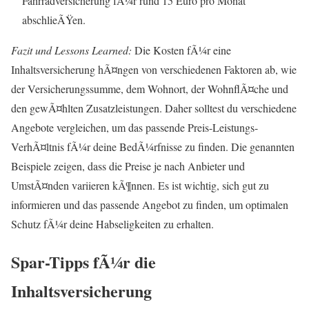
Fahrradversicherung fÃ¼r rund 15 Euro pro Monat
abschlieÃŸen.
Fazit und Lessons Learned:
Die Kosten fÃ¼r eine
Inhaltsversicherung hÃ¤ngen von verschiedenen Faktoren ab, wie
der Versicherungssumme, dem Wohnort, der WohnflÃ¤che und
den gewÃ¤hlten Zusatzleistungen. Daher solltest du verschiedene
Angebote vergleichen, um das passende Preis-Leistungs-
VerhÃ¤ltnis fÃ¼r deine BedÃ¼rfnisse zu finden. Die genannten
Beispiele zeigen, dass die Preise je nach Anbieter und
UmstÃ¤nden variieren kÃ¶nnen. Es ist wichtig, sich gut zu
informieren und das passende Angebot zu finden, um optimalen
Schutz fÃ¼r deine Habseligkeiten zu erhalten.
Spar-Tipps fÃ¼r die
Inhaltsversicherung