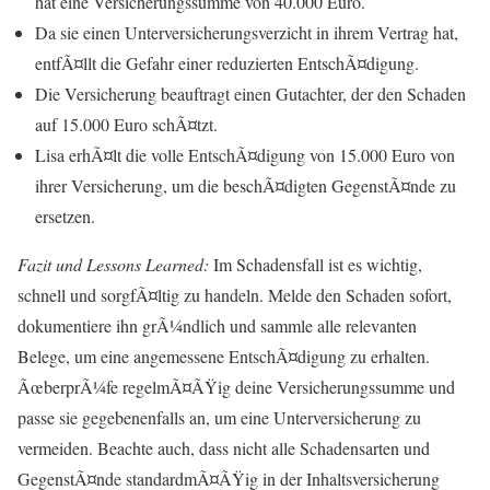
hat eine Versicherungssumme von 40.000 Euro.
Da sie einen Unterversicherungsverzicht in ihrem Vertrag hat,
entfÃ¤llt die Gefahr einer reduzierten EntschÃ¤digung.
Die Versicherung beauftragt einen Gutachter, der den Schaden
auf 15.000 Euro schÃ¤tzt.
Lisa erhÃ¤lt die volle EntschÃ¤digung von 15.000 Euro von
ihrer Versicherung, um die beschÃ¤digten GegenstÃ¤nde zu
ersetzen.
Fazit und Lessons Learned:
Im Schadensfall ist es wichtig,
schnell und sorgfÃ¤ltig zu handeln. Melde den Schaden sofort,
dokumentiere ihn grÃ¼ndlich und sammle alle relevanten
Belege, um eine angemessene EntschÃ¤digung zu erhalten.
ÃœberprÃ¼fe regelmÃ¤ÃŸig deine Versicherungssumme und
passe sie gegebenenfalls an, um eine Unterversicherung zu
vermeiden. Beachte auch, dass nicht alle Schadensarten und
GegenstÃ¤nde standardmÃ¤ÃŸig in der Inhaltsversicherung