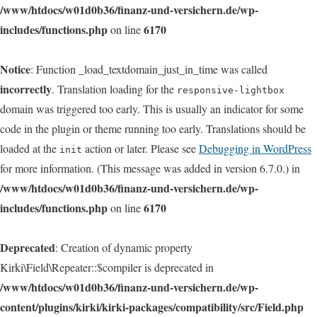
/www/htdocs/w01d0b36/finanz-und-versichern.de/wp-
includes/functions.php
6170
on line
Notice
: Function _load_textdomain_just_in_time was called
incorrectly
. Translation loading for the
responsive-lightbox
domain was triggered too early. This is usually an indicator for some
code in the plugin or theme running too early. Translations should be
loaded at the
action or later. Please see
Debugging in WordPress
init
for more information. (This message was added in version 6.7.0.) in
/www/htdocs/w01d0b36/finanz-und-versichern.de/wp-
includes/functions.php
6170
on line
Deprecated
: Creation of dynamic property
Kirki\Field\Repeater::$compiler is deprecated in
/www/htdocs/w01d0b36/finanz-und-versichern.de/wp-
content/plugins/kirki/kirki-packages/compatibility/src/Field.php