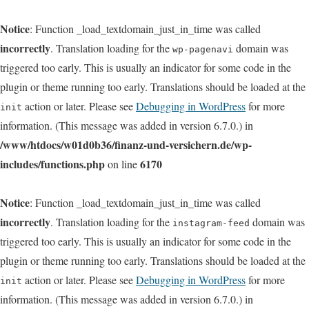
Notice
: Function _load_textdomain_just_in_time was called
incorrectly
. Translation loading for the
domain was
wp-pagenavi
triggered too early. This is usually an indicator for some code in the
plugin or theme running too early. Translations should be loaded at the
action or later. Please see
Debugging in WordPress
for more
init
information. (This message was added in version 6.7.0.) in
/www/htdocs/w01d0b36/finanz-und-versichern.de/wp-
includes/functions.php
6170
on line
Notice
: Function _load_textdomain_just_in_time was called
incorrectly
. Translation loading for the
domain was
instagram-feed
triggered too early. This is usually an indicator for some code in the
plugin or theme running too early. Translations should be loaded at the
action or later. Please see
Debugging in WordPress
for more
init
information. (This message was added in version 6.7.0.) in