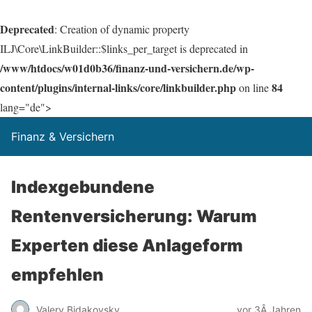
Deprecated
: Creation of dynamic property
ILJ\Core\LinkBuilder::$links_per_target is deprecated in
/www/htdocs/w01d0b36/finanz-und-versichern.de/wp-
content/plugins/internal-links/core/linkbuilder.php
84
on line
lang="de">
Finanz & Versichern
Indexgebundene
Rentenversicherung: Warum
Experten diese Anlageform
empfehlen
Valery Bidakovsky
vor 3Â Jahren