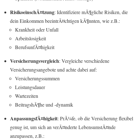
RisikoeinschÃ¤tzung
: Identifiziere mÃ¶gliche Risiken, die
dein Einkommen beeintrÃ¤chtigen kÃ¶nnten, wie z.B.:
Krankheit oder Unfall
Arbeitslosigkeit
BerufsunfÃ¤higkeit
Versicherungsvergleich
: Vergleiche verschiedene
Versicherungsangebote und achte dabei auf:
Versicherungssummen
Leistungsdauer
Wartezeiten
BeitragshÃ¶he und -dynamik
AnpassungsfÃ¤higkeit
: PrÃ¼fe, ob die Versicherung flexibel
genug ist, um sich an verÃ¤nderte LebensumstÃ¤nde
anzupassen, z.B.: