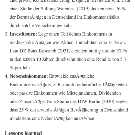
einer Studie der Stiftung Warentest (2019) decken etwa 76 %
der BerufstÃ¤tigen in Deutschland ihr Einkommensrisiko
durch solche Versicherungen ab.
Investitionen:
Lege einen Teil deines Einkommens in
renditestarke Anlagen wie Aktien, Immobilien oder ETFs an.
Laut DZ Bank Research (2021) erzielten breit gestreute ETFs
in den letzten 10 Jahren durchschnittlich eine Rendite von 5-7
% pro Jahr.
Nebeneinkommen:
Entwickle zusÃ¤tzliche
EinkommensstrÃ¶me, z. B. durch freiberufliche TÃ¤tigkeiten
oder passive Einkommen wie Mieteinnahmen, Dividenden
oder ZinsertrÃ¤ge. Eine Studie des DIW Berlin (2020) zeigte,
dass 25 % der erwerbstÃ¤tigen BevÃ¶lkerung in Deutschland
mindestens eine NebentÃ¤tigkeit ausÃ¼ben.
Lessons learned