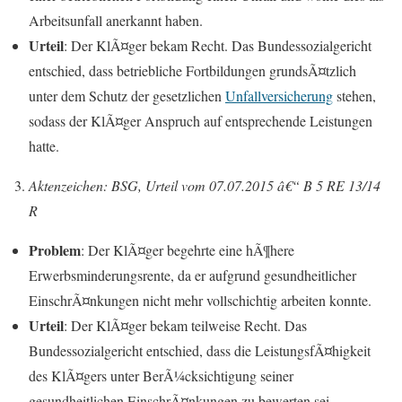
Arbeitsunfall anerkannt haben.
Urteil
: Der KlÃ¤ger bekam Recht. Das Bundessozialgericht
entschied, dass betriebliche Fortbildungen grundsÃ¤tzlich
unter dem Schutz der gesetzlichen
Unfallversicherung
stehen,
sodass der KlÃ¤ger Anspruch auf entsprechende Leistungen
hatte.
Aktenzeichen: BSG, Urteil vom 07.07.2015 â€“ B 5 RE 13/14
R
Problem
: Der KlÃ¤ger begehrte eine hÃ¶here
Erwerbsminderungsrente, da er aufgrund gesundheitlicher
EinschrÃ¤nkungen nicht mehr vollschichtig arbeiten konnte.
Urteil
: Der KlÃ¤ger bekam teilweise Recht. Das
Bundessozialgericht entschied, dass die LeistungsfÃ¤higkeit
des KlÃ¤gers unter BerÃ¼cksichtigung seiner
gesundheitlichen EinschrÃ¤nkungen zu bewerten sei.