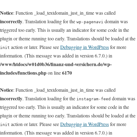
Notice
: Function _load_textdomain_just_in_time was called
incorrectly
. Translation loading for the
domain was
wp-pagenavi
triggered too early. This is usually an indicator for some code in the
plugin or theme running too early. Translations should be loaded at the
action or later. Please see
Debugging in WordPress
for more
init
information. (This message was added in version 6.7.0.) in
/www/htdocs/w01d0b36/finanz-und-versichern.de/wp-
includes/functions.php
6170
on line
Notice
: Function _load_textdomain_just_in_time was called
incorrectly
. Translation loading for the
domain was
instagram-feed
triggered too early. This is usually an indicator for some code in the
plugin or theme running too early. Translations should be loaded at the
action or later. Please see
Debugging in WordPress
for more
init
information. (This message was added in version 6.7.0.) in