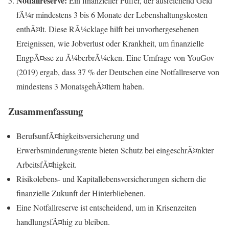
Notfallreserve:
Ein finanzieller Puffer, der ausreichend Geld
fÃ¼r mindestens 3 bis 6 Monate der Lebenshaltungskosten
enthÃ¤lt. Diese RÃ¼cklage hilft bei unvorhergesehenen
Ereignissen, wie Jobverlust oder Krankheit, um finanzielle
EngpÃ¤sse zu Ã¼berbrÃ¼cken. Eine Umfrage von YouGov
(2019) ergab, dass 37 % der Deutschen eine Notfallreserve von
mindestens 3 MonatsgehÃ¤ltern haben.
Zusammenfassung
BerufsunfÃ¤higkeitsversicherung und
Erwerbsminderungsrente bieten Schutz bei eingeschrÃ¤nkter
ArbeitsfÃ¤higkeit.
Risikolebens- und Kapitallebensversicherungen sichern die
finanzielle Zukunft der Hinterbliebenen.
Eine Notfallreserve ist entscheidend, um in Krisenzeiten
handlungsfÃ¤hig zu bleiben.