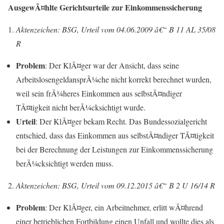
AusgewÃ¤hlte Gerichtsurteile zur Einkommenssicherung
Aktenzeichen: BSG, Urteil vom 04.06.2009 â€“ B 11 AL 35/08
R
Problem
: Der KlÃ¤ger war der Ansicht, dass seine
ArbeitslosengeldansprÃ¼che nicht korrekt berechnet wurden,
weil sein frÃ¼heres Einkommen aus selbstÃ¤ndiger
TÃ¤tigkeit nicht berÃ¼cksichtigt wurde.
Urteil
: Der KlÃ¤ger bekam Recht. Das Bundessozialgericht
entschied, dass das Einkommen aus selbstÃ¤ndiger TÃ¤tigkeit
bei der Berechnung der Leistungen zur Einkommenssicherung
berÃ¼cksichtigt werden muss.
Aktenzeichen: BSG, Urteil vom 09.12.2015 â€“ B 2 U 16/14 R
Problem
: Der KlÃ¤ger, ein Arbeitnehmer, erlitt wÃ¤hrend
einer betrieblichen Fortbildung einen Unfall und wollte dies als