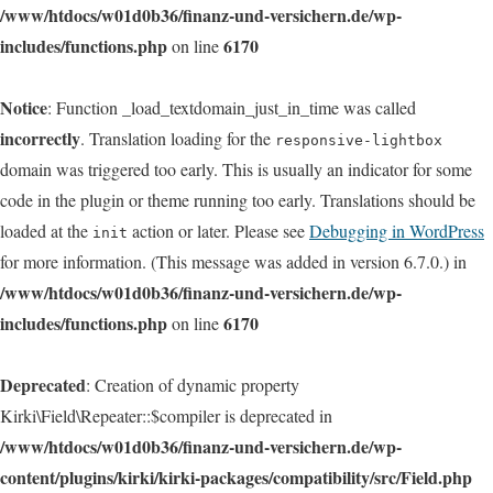
/www/htdocs/w01d0b36/finanz-und-versichern.de/wp-
includes/functions.php
6170
on line
Notice
: Function _load_textdomain_just_in_time was called
incorrectly
. Translation loading for the
responsive-lightbox
domain was triggered too early. This is usually an indicator for some
code in the plugin or theme running too early. Translations should be
loaded at the
action or later. Please see
Debugging in WordPress
init
for more information. (This message was added in version 6.7.0.) in
/www/htdocs/w01d0b36/finanz-und-versichern.de/wp-
includes/functions.php
6170
on line
Deprecated
: Creation of dynamic property
Kirki\Field\Repeater::$compiler is deprecated in
/www/htdocs/w01d0b36/finanz-und-versichern.de/wp-
content/plugins/kirki/kirki-packages/compatibility/src/Field.php