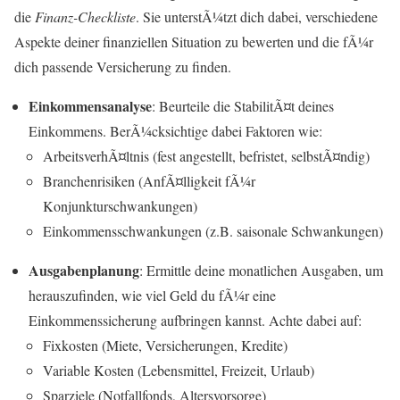
die
Finanz-Checkliste
. Sie unterstÃ¼tzt dich dabei, verschiedene
Aspekte deiner finanziellen Situation zu bewerten und die fÃ¼r
dich passende Versicherung zu finden.
Einkommensanalyse
: Beurteile die StabilitÃ¤t deines
Einkommens. BerÃ¼cksichtige dabei Faktoren wie:
ArbeitsverhÃ¤ltnis (fest angestellt, befristet, selbstÃ¤ndig)
Branchenrisiken (AnfÃ¤lligkeit fÃ¼r
Konjunkturschwankungen)
Einkommensschwankungen (z.B. saisonale Schwankungen)
Ausgabenplanung
: Ermittle deine monatlichen Ausgaben, um
herauszufinden, wie viel Geld du fÃ¼r eine
Einkommenssicherung aufbringen kannst. Achte dabei auf:
Fixkosten (Miete, Versicherungen, Kredite)
Variable Kosten (Lebensmittel, Freizeit, Urlaub)
Sparziele (Notfallfonds, Altersvorsorge)