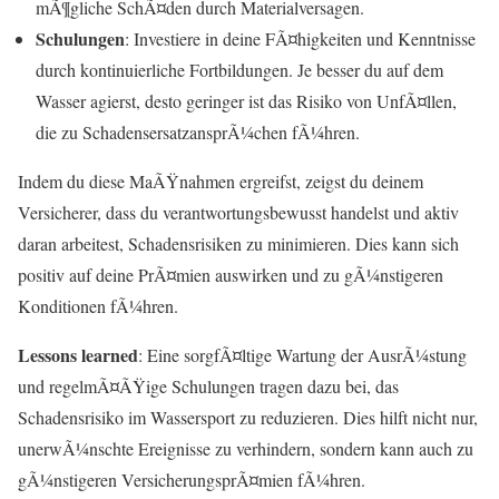
mÃ¶gliche SchÃ¤den durch Materialversagen.
Schulungen
: Investiere in deine FÃ¤higkeiten und Kenntnisse
durch kontinuierliche Fortbildungen. Je besser du auf dem
Wasser agierst, desto geringer ist das Risiko von UnfÃ¤llen,
die zu SchadensersatzansprÃ¼chen fÃ¼hren.
Indem du diese MaÃŸnahmen ergreifst, zeigst du deinem
Versicherer, dass du verantwortungsbewusst handelst und aktiv
daran arbeitest, Schadensrisiken zu minimieren. Dies kann sich
positiv auf deine PrÃ¤mien auswirken und zu gÃ¼nstigeren
Konditionen fÃ¼hren.
Lessons learned
: Eine sorgfÃ¤ltige Wartung der AusrÃ¼stung
und regelmÃ¤ÃŸige Schulungen tragen dazu bei, das
Schadensrisiko im Wassersport zu reduzieren. Dies hilft nicht nur,
unerwÃ¼nschte Ereignisse zu verhindern, sondern kann auch zu
gÃ¼nstigeren VersicherungsprÃ¤mien fÃ¼hren.