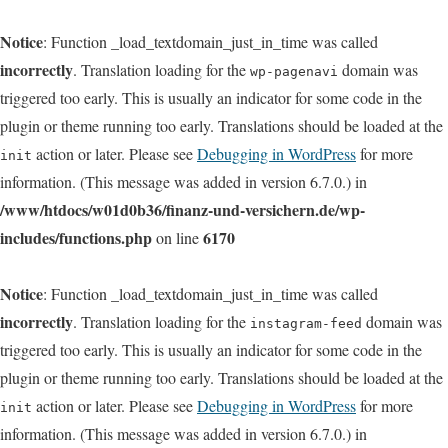
Notice
: Function _load_textdomain_just_in_time was called
incorrectly
. Translation loading for the
domain was
wp-pagenavi
triggered too early. This is usually an indicator for some code in the
plugin or theme running too early. Translations should be loaded at the
action or later. Please see
Debugging in WordPress
for more
init
information. (This message was added in version 6.7.0.) in
/www/htdocs/w01d0b36/finanz-und-versichern.de/wp-
includes/functions.php
6170
on line
Notice
: Function _load_textdomain_just_in_time was called
incorrectly
. Translation loading for the
domain was
instagram-feed
triggered too early. This is usually an indicator for some code in the
plugin or theme running too early. Translations should be loaded at the
action or later. Please see
Debugging in WordPress
for more
init
information. (This message was added in version 6.7.0.) in