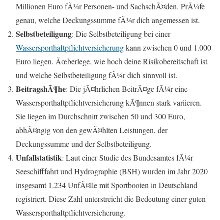
Millionen Euro fÃ¼r Personen- und SachschÃ¤den. PrÃ¼fe
genau, welche Deckungssumme fÃ¼r dich angemessen ist.
Selbstbeteiligung
: Die Selbstbeteiligung bei einer
Wassersporthaftpflichtversicherung
kann zwischen 0 und 1.000
Euro liegen. Ãœberlege, wie hoch deine Risikobereitschaft ist
und welche Selbstbeteiligung fÃ¼r dich sinnvoll ist.
BeitragshÃ¶he
: Die jÃ¤hrlichen BeitrÃ¤ge fÃ¼r eine
Wassersporthaftpflichtversicherung kÃ¶nnen stark variieren.
Sie liegen im Durchschnitt zwischen 50 und 300 Euro,
abhÃ¤ngig von den gewÃ¤hlten Leistungen, der
Deckungssumme und der Selbstbeteiligung.
Unfallstatistik
: Laut einer Studie des Bundesamtes fÃ¼r
Seeschifffahrt und Hydrographie (BSH) wurden im Jahr 2020
insgesamt 1.234 UnfÃ¤lle mit Sportbooten in Deutschland
registriert. Diese Zahl unterstreicht die Bedeutung einer guten
Wassersporthaftpflichtversicherung.