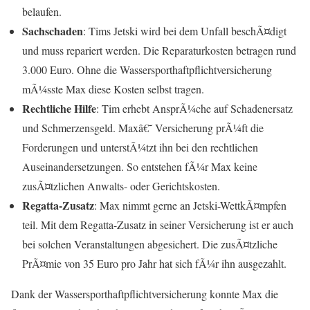
belaufen.
Sachschaden
: Tims Jetski wird bei dem Unfall beschÃ¤digt
und muss repariert werden. Die Reparaturkosten betragen rund
3.000 Euro. Ohne die Wassersporthaftpflichtversicherung
mÃ¼sste Max diese Kosten selbst tragen.
Rechtliche Hilfe
: Tim erhebt AnsprÃ¼che auf Schadenersatz
und Schmerzensgeld. Maxâ€˜ Versicherung prÃ¼ft die
Forderungen und unterstÃ¼tzt ihn bei den rechtlichen
Auseinandersetzungen. So entstehen fÃ¼r Max keine
zusÃ¤tzlichen Anwalts- oder Gerichtskosten.
Regatta-Zusatz
: Max nimmt gerne an Jetski-WettkÃ¤mpfen
teil. Mit dem Regatta-Zusatz in seiner Versicherung ist er auch
bei solchen Veranstaltungen abgesichert. Die zusÃ¤tzliche
PrÃ¤mie von 35 Euro pro Jahr hat sich fÃ¼r ihn ausgezahlt.
Dank der Wassersporthaftpflichtversicherung konnte Max die