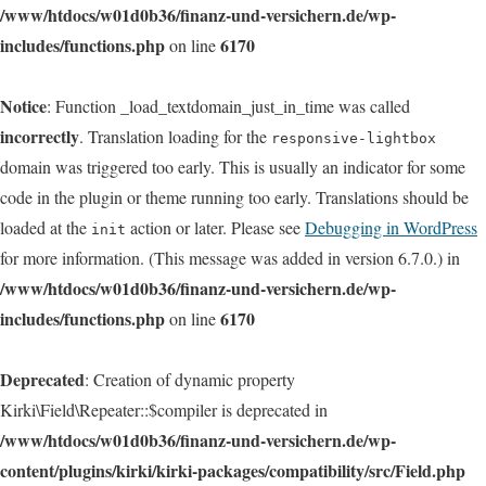
/www/htdocs/w01d0b36/finanz-und-versichern.de/wp-
includes/functions.php
6170
on line
Notice
: Function _load_textdomain_just_in_time was called
incorrectly
. Translation loading for the
responsive-lightbox
domain was triggered too early. This is usually an indicator for some
code in the plugin or theme running too early. Translations should be
loaded at the
action or later. Please see
Debugging in WordPress
init
for more information. (This message was added in version 6.7.0.) in
/www/htdocs/w01d0b36/finanz-und-versichern.de/wp-
includes/functions.php
6170
on line
Deprecated
: Creation of dynamic property
Kirki\Field\Repeater::$compiler is deprecated in
/www/htdocs/w01d0b36/finanz-und-versichern.de/wp-
content/plugins/kirki/kirki-packages/compatibility/src/Field.php