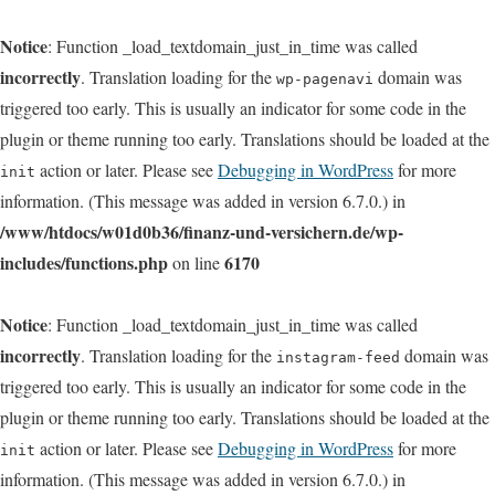
Notice
: Function _load_textdomain_just_in_time was called
incorrectly
. Translation loading for the
domain was
wp-pagenavi
triggered too early. This is usually an indicator for some code in the
plugin or theme running too early. Translations should be loaded at the
action or later. Please see
Debugging in WordPress
for more
init
information. (This message was added in version 6.7.0.) in
/www/htdocs/w01d0b36/finanz-und-versichern.de/wp-
includes/functions.php
6170
on line
Notice
: Function _load_textdomain_just_in_time was called
incorrectly
. Translation loading for the
domain was
instagram-feed
triggered too early. This is usually an indicator for some code in the
plugin or theme running too early. Translations should be loaded at the
action or later. Please see
Debugging in WordPress
for more
init
information. (This message was added in version 6.7.0.) in