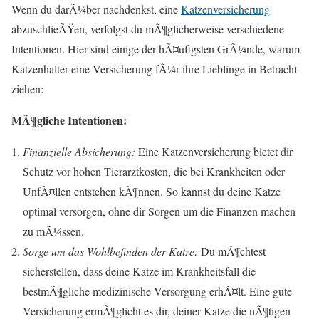
Wenn du darÃ¼ber nachdenkst, eine
Katzenversicherung
abzuschlieÃŸen, verfolgst du mÃ¶glicherweise verschiedene
Intentionen. Hier sind einige der hÃ¤ufigsten GrÃ¼nde, warum
Katzenhalter eine Versicherung fÃ¼r ihre Lieblinge in Betracht
ziehen:
MÃ¶gliche Intentionen:
Finanzielle Absicherung:
Eine Katzenversicherung bietet dir
Schutz vor hohen Tierarztkosten, die bei Krankheiten oder
UnfÃ¤llen entstehen kÃ¶nnen. So kannst du deine Katze
optimal versorgen, ohne dir Sorgen um die Finanzen machen
zu mÃ¼ssen.
Sorge um das Wohlbefinden der Katze:
Du mÃ¶chtest
sicherstellen, dass deine Katze im Krankheitsfall die
bestmÃ¶gliche medizinische Versorgung erhÃ¤lt. Eine gute
Versicherung ermÃ¶glicht es dir, deiner Katze die nÃ¶tigen