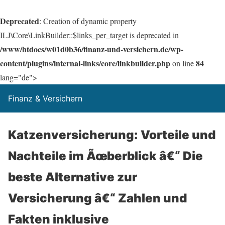
Deprecated
: Creation of dynamic property
ILJ\Core\LinkBuilder::$links_per_target is deprecated in
/www/htdocs/w01d0b36/finanz-und-versichern.de/wp-
content/plugins/internal-links/core/linkbuilder.php
84
on line
lang="de">
Finanz & Versichern
Katzenversicherung: Vorteile und
Nachteile im Ãœberblick â€“ Die
beste Alternative zur
Versicherung â€“ Zahlen und
Fakten inklusive