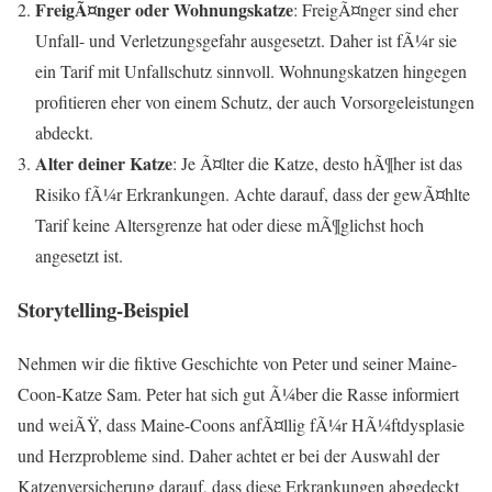
FreigÃ¤nger oder Wohnungskatze
: FreigÃ¤nger sind eher
Unfall- und Verletzungsgefahr ausgesetzt. Daher ist fÃ¼r sie
ein Tarif mit Unfallschutz sinnvoll. Wohnungskatzen hingegen
profitieren eher von einem Schutz, der auch Vorsorgeleistungen
abdeckt.
Alter deiner Katze
: Je Ã¤lter die Katze, desto hÃ¶her ist das
Risiko fÃ¼r Erkrankungen. Achte darauf, dass der gewÃ¤hlte
Tarif keine Altersgrenze hat oder diese mÃ¶glichst hoch
angesetzt ist.
Storytelling-Beispiel
Nehmen wir die fiktive Geschichte von Peter und seiner Maine-
Coon-Katze Sam. Peter hat sich gut Ã¼ber die Rasse informiert
und weiÃŸ, dass Maine-Coons anfÃ¤llig fÃ¼r HÃ¼ftdysplasie
und Herzprobleme sind. Daher achtet er bei der Auswahl der
Katzenversicherung darauf, dass diese Erkrankungen abgedeckt