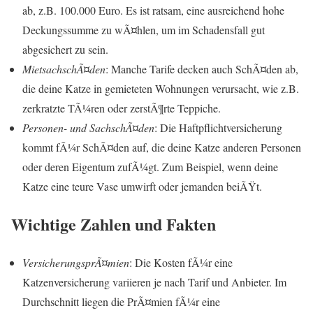
ab, z.B. 100.000 Euro. Es ist ratsam, eine ausreichend hohe
Deckungssumme zu wÃ¤hlen, um im Schadensfall gut
abgesichert zu sein.
MietsachschÃ¤den
: Manche Tarife decken auch SchÃ¤den ab,
die deine Katze in gemieteten Wohnungen verursacht, wie z.B.
zerkratzte TÃ¼ren oder zerstÃ¶rte Teppiche.
Personen- und SachschÃ¤den
: Die Haftpflichtversicherung
kommt fÃ¼r SchÃ¤den auf, die deine Katze anderen Personen
oder deren Eigentum zufÃ¼gt. Zum Beispiel, wenn deine
Katze eine teure Vase umwirft oder jemanden beiÃŸt.
Wichtige Zahlen und Fakten
VersicherungsprÃ¤mien
: Die Kosten fÃ¼r eine
Katzenversicherung variieren je nach Tarif und Anbieter. Im
Durchschnitt liegen die PrÃ¤mien fÃ¼r eine