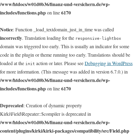
/www/htdocs/w01d0b36/finanz-und-versichern.de/wp-
includes/functions.php
6170
on line
Notice
: Function _load_textdomain_just_in_time was called
incorrectly
. Translation loading for the
responsive-lightbox
domain was triggered too early. This is usually an indicator for some
code in the plugin or theme running too early. Translations should be
loaded at the
action or later. Please see
Debugging in WordPress
init
for more information. (This message was added in version 6.7.0.) in
/www/htdocs/w01d0b36/finanz-und-versichern.de/wp-
includes/functions.php
6170
on line
Deprecated
: Creation of dynamic property
Kirki\Field\Repeater::$compiler is deprecated in
/www/htdocs/w01d0b36/finanz-und-versichern.de/wp-
content/plugins/kirki/kirki-packages/compatibility/src/Field.php